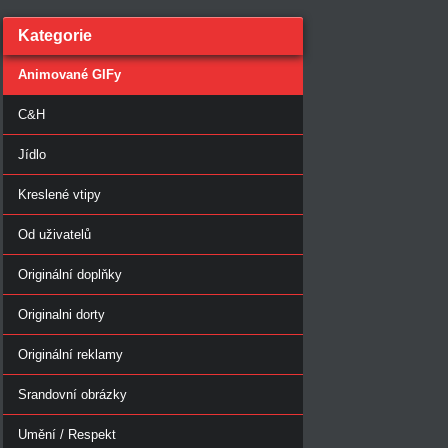
Kategorie
Animované GIFy
C&H
Jídlo
Kreslené vtipy
Od uživatelů
Originální doplňky
Originalni dorty
Originální reklamy
Srandovní obrázky
Umění / Respekt