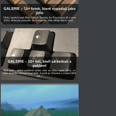
GALERIE – 10+ fotek, které vypadají jako
jídlo
Vědci společnosti Max Planck Society for Psychiatry již v roce
2012 vědecky potvrdili, že fotografie jídla dělají lidem chuť...
GALERIE – 10+ lidí, kteří se setkali s
peklem!
Náš svět – velice podivné místo, kde se vždy najde něco, co
nám dokáže nahnat husí kůži. A jestli je účtenka s číslem 666
od...