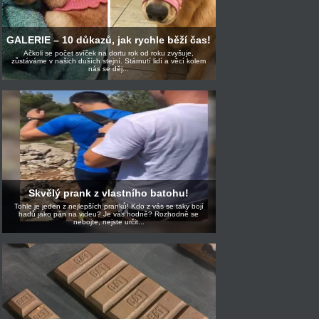
GALERIE – 10 důkazů, jak rychle běží čas!
Ačkoli se počet svíček na dortu rok od roku zvyšuje,
zůstáváme v našich duších stejní. Stárnutí lidí a věcí kolem
nás se děj...
Skvělý prank z vlastního batohu!
Tohle je jeden z nejlepších pranků! Kdo z vás se taky bojí
hadů jako pán na videu? Je vás hodně? Rozhodně se
nebojte, nejste určit...