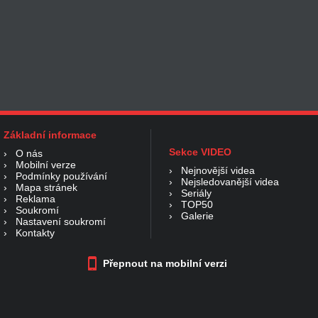
Základní informace
Sekce VIDEO
›
O nás
›
Mobilní verze
›
Nejnovější videa
›
Podmínky používání
›
Nejsledovanější videa
›
Mapa stránek
›
Seriály
›
Reklama
›
TOP50
›
Soukromí
›
Galerie
›
Nastavení soukromí
›
Kontakty
Přepnout na mobilní verzi