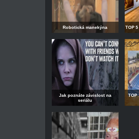
Robotická manekýna
TOP 5 
Jak poznáte závislost na
TOP 1
seriálu