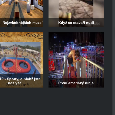
- Nejzvláštnějších muzeí
Když se stavaři nudí
0 - Sporty, o nichž jste
neslyšeli
První americký ninja