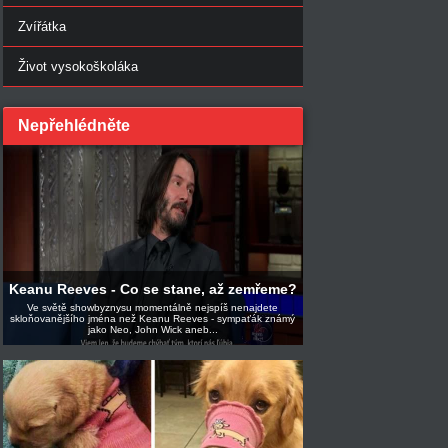
Zvířátka
Život vysokoškoláka
Nepřehlédněte
Keanu Reeves - Co se stane, až zemřeme?
Ve světě showbyznysu momentálně nejspíš nenajdete
skloňovanějšího jména než Keanu Reeves - sympaťák známý
jako Neo, John Wick aneb...