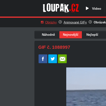
Video
Obrázky
Animované GIFy
Obrázek
Náhodně
Nejnovější
Nejlepší
GIF č. 1088997