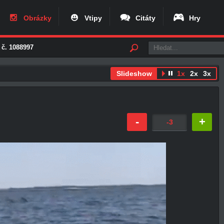
Obrázky
Vtipy
Citáty
Hry
 č. 1088997
Slideshow
1x
2x
3x
-
+
-3