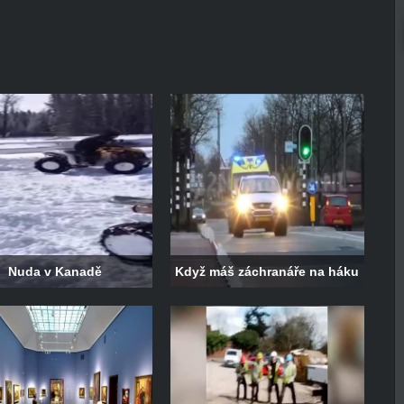
Nuda v Kanadě
Když máš záchranáře na háku