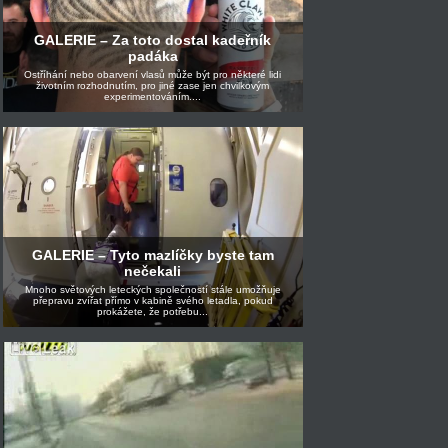
GALERIE – Za toto dostal kadeřník
padáka
Ostříhání nebo obarvení vlasů může být pro některé lidi
životním rozhodnutím, pro jiné zase jen chvilkovým
experimentováním....
GALERIE – Tyto mazlíčky byste tam
nečekali
Mnoho světových leteckých společností stále umožňuje
přepravu zvířat přímo v kabině svého letadla, pokud
prokážete, že potřebu...