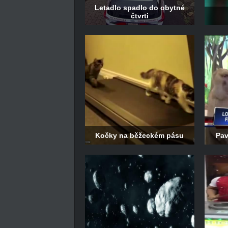
Letadlo spadlo do obytné
čtvrti
Kočky na běžeckém pásu
Pav