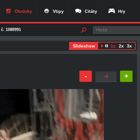
Obrázky
Vtipy
Citáty
Hry
 č. 1088991
Slideshow
1x
2x
3x
-
+
-8