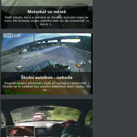
Motorkář ve městě
Další blázen, který si zahrává se životem, bohužel nejen se
svým. Ale kontrola smyku zadního kola mu jde znamenitě, to
zas jo :)...
Školní autobus - nehoda
Klasické nedání přednosti v jízdě při vyjíždění z parkoviště :)
Obešlo se to naštěstí bez zranění (milionkrát zasní hláška "Oh
my ...