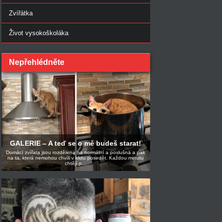
Zvířátka
Život vysokoškoláka
Nepřehlédněte
GALERIE – A teď se o mě budeš starat!
Domácí zvířata jsou rozdělena na normální a poslušná a pak
na ta, která nemohou chvíli v klidu posedět. Každou minutu
chtějí p...