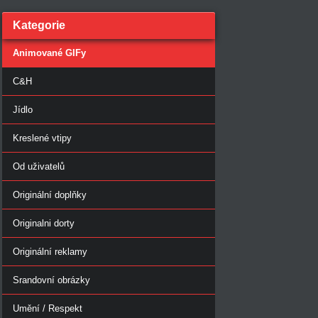
Kategorie
Animované GIFy
C&H
Jídlo
Kreslené vtipy
Od uživatelů
Originální doplňky
Originalni dorty
Originální reklamy
Srandovní obrázky
Umění / Respekt