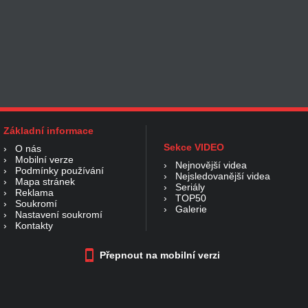
Základní informace
Sekce VIDEO
›
O nás
›
Mobilní verze
›
Nejnovější videa
›
Podmínky používání
›
Nejsledovanější videa
›
Mapa stránek
›
Seriály
›
Reklama
›
TOP50
›
Soukromí
›
Galerie
›
Nastavení soukromí
›
Kontakty
Přepnout na mobilní verzi