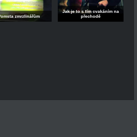
Jak je to s tím cvakáním na
Pomsta zmrzlinářům
přechodě