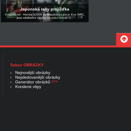
Japonská rally projížďka
V hlavní roli - Honda S2000 vs Mitsubishi Lancer Evo WRC,
jsou nádherné záběry na práci nohou :)...
Sekce OBRÁZKY
›
Nejnovější obrázky
›
Nejsledovanější obrázky
›
Generátor obrázků
NEW
›
Kreslené vtipy