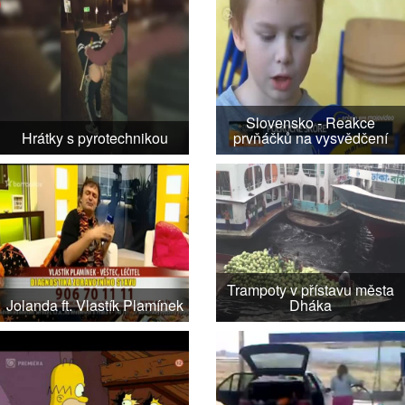
Slovensko - Reakce
Hrátky s pyrotechnikou
prvňáčků na vysvědčení
Trampoty v přístavu města
Jolanda ft. Vlastík Plamínek
Dháka