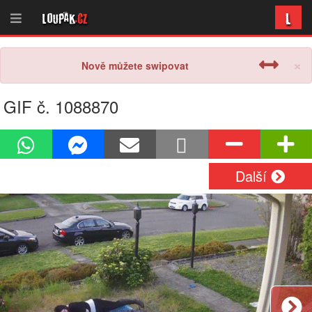
L
Loupak
.cz
×
Nově můžete swipovat
GIF č. 1088870
Další