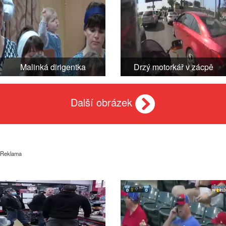
Malinká dirigentka
Drzý motorkář v zácpě
Další obrázek
Reklama