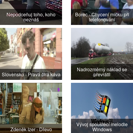
Nepodceňuj toho, koho
Borec - Chycení míčku při
neznáš
telefonování
Nadrozměrný náklad se
Slovensko - Pravá čirá káva
převrátil
Vývoj spouštěcí melodie
Zdeněk Izer - Dřevo
Windows