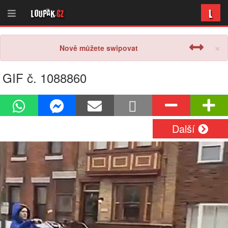
L
Loupak
.cz
×
Nově můžete swipovat
GIF č. 1088860
Další