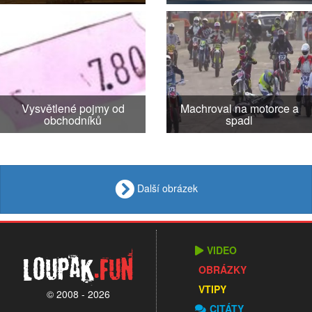
Vysvětlené pojmy od
Machroval na motorce a
obchodníků
spadl
Další obrázek
VIDEO
Loupak
.fun
OBRÁZKY
VTIPY
© 2008 - 2026
CITÁTY