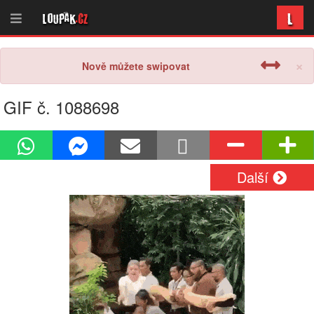
L
Loupak
.cz
×
Nově můžete swipovat
GIF č. 1088698
Další