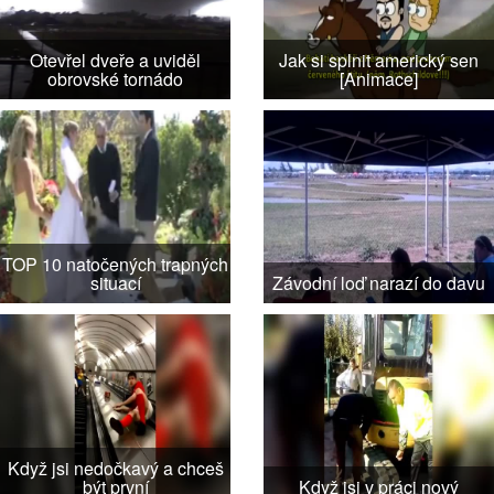
Otevřel dveře a uviděl
Jak si splnit americký sen
obrovské tornádo
[Animace]
TOP 10 natočených trapných
situací
Závodní loď narazí do davu
Když jsi nedočkavý a chceš
být první
Když jsi v práci nový