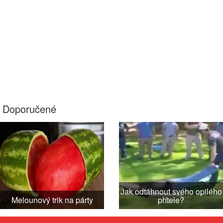
Doporučené
Jak odtáhnout svého opilého
Melounový trik na párty
přítele?