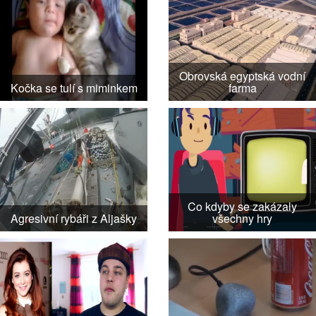
Obrovská egyptská vodní
Kočka se tulí s miminkem
farma
Co kdyby se zakázaly
Agresivní rybáři z Aljašky
všechny hry