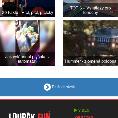
TOP 5 – Vynálezy pro
20 Faktů - Prci, prci, prcičky
lenochy
Jak vytáhnout plyšáka z
automatu?
Hummer - zlomená poloosa
Další obrázek
VIDEO
Loupak
.fun
OBRÁZKY