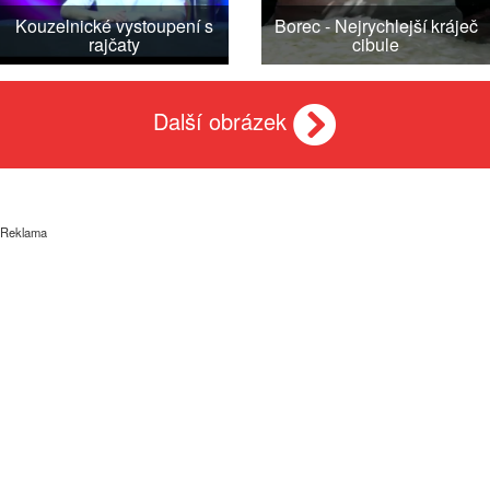
Kouzelnické vystoupení s
Borec - Nejrychlejší kráječ
rajčaty
cibule
Další obrázek
Reklama