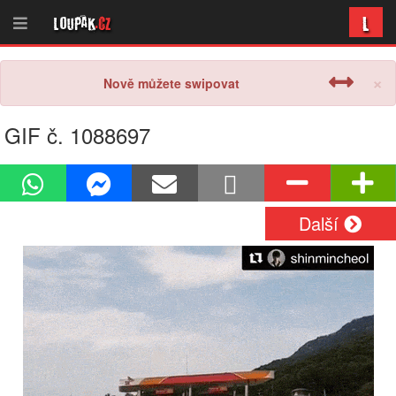
L
Loupak
.cz
×
Nově můžete swipovat
GIF č. 1088697
Další