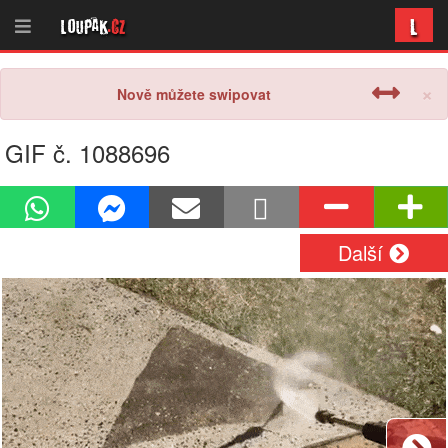
L
Loupak
.cz
×
Nově můžete swipovat
GIF č. 1088696
Další