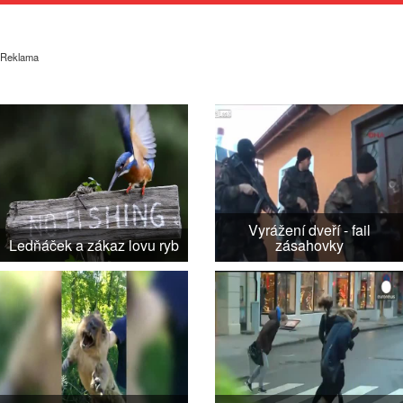
Reklama
Vyrážení dveří - fail
Ledňáček a zákaz lovu ryb
zásahovky