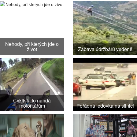
Nehody, při kterých jde o
život
Zábava údržbářů vedení!
Cyklista to nandá
motorkářům
Pořádná ledovka na silnici