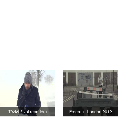
Těžký život reportéra
Freerun - London 2012