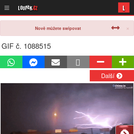
L
Loupak
.cz
×
Nově můžete swipovat
GIF č. 1088515
Další