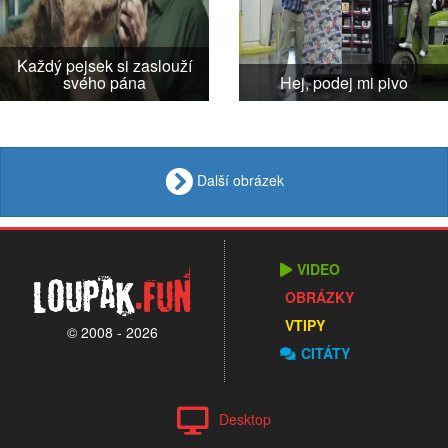
Každý pejsek si zaslouží
svého pána
Hej, podej mi pivo
Další obrázek
VIDEO
Loupak
.fun
OBRÁZKY
VTIPY
© 2008 - 2026
CITÁTY
Desktop