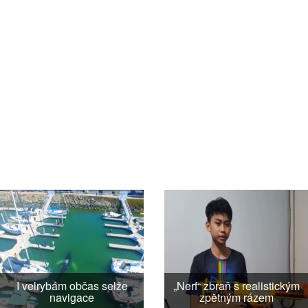
I velrybám občas selže
„Nerf“ zbraň s realistickým
navigace
zpětným rázem