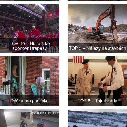
TOP 10 – Historické
sportovní trapasy
TOP 5 – Nálezy na stavbách
Dýško pro poslíčka
TOP 5 – Tajné kódy