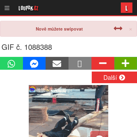
L
Loupak
.cz
×
Nově můžete swipovat
GIF č. 1088388
Další