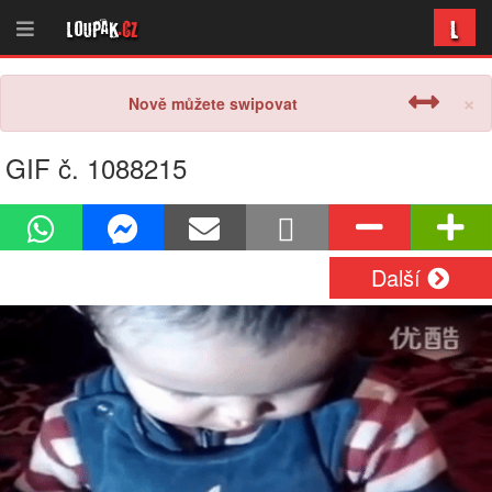
L
Loupak
.cz
×
Nově můžete swipovat
GIF č. 1088215
Další