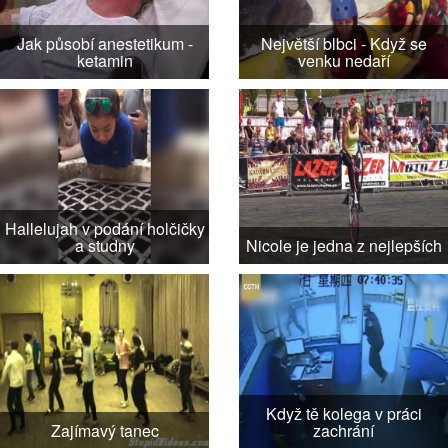
Jak působí anestetikum -
Největší blbci - Když se
ketamin
venku nedaří
Hallelujah v podání holčičky
a studny
Nicole je jedna z nejlepších
Když tě kolega v práci
Zajímavý tanec
zachrání