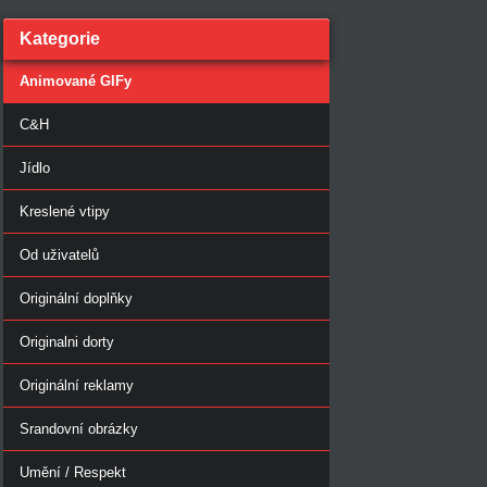
Kategorie
Animované GIFy
C&H
Jídlo
Kreslené vtipy
Od uživatelů
Originální doplňky
Originalni dorty
Originální reklamy
Srandovní obrázky
Umění / Respekt