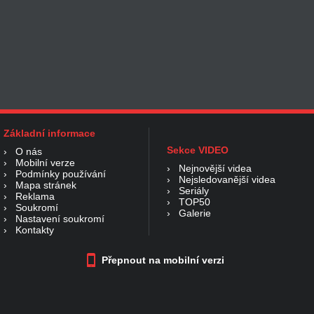
Základní informace
Sekce VIDEO
›
O nás
›
Mobilní verze
›
Nejnovější videa
›
Podmínky používání
›
Nejsledovanější videa
›
Mapa stránek
›
Seriály
›
Reklama
›
TOP50
›
Soukromí
›
Galerie
›
Nastavení soukromí
›
Kontakty
Přepnout na mobilní verzi