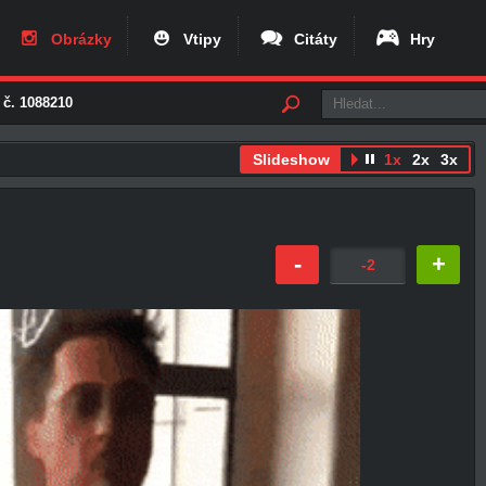
Obrázky
Vtipy
Citáty
Hry
 č. 1088210
Slideshow
1x
2x
3x
-
+
-2