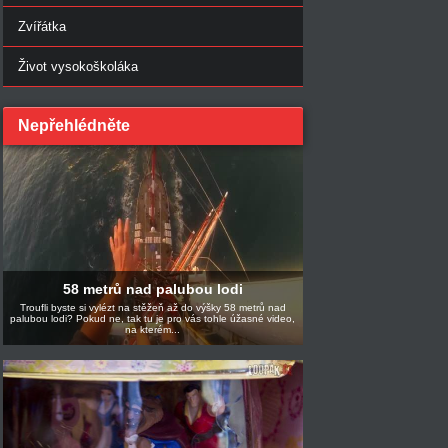
Zvířátka
Život vysokoškoláka
Nepřehlédněte
58 metrů nad palubou lodi
Troufli byste si vylézt na stěžeň až do výšky 58 metrů nad
palubou lodi? Pokud ne, tak tu je pro vás tohle úžasné video,
na kterém...