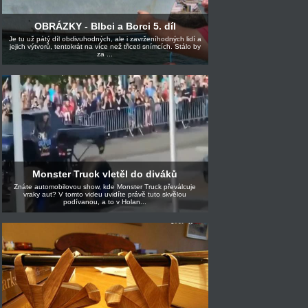
OBRÁZKY - Blbci a Borci 5. díl
Je tu už pátý díl obdivuhodných, ale i zavrženíhodných lidí a
jejich výtvorů, tentokrát na více než třiceti snímcích. Stálo by
za ...
Monster Truck vletěl do diváků
Znáte automobilovou show, kde Monster Truck převálcuje
vraky aut? V tomto videu uvidíte právě tuto skvělou
podívanou, a to v Holan...