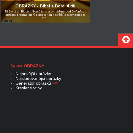
OBRÁZKY - Blbci a Borci 4.díl
Již čtvrtý díl Blbců a Borců je tu a vy můžete pod čtyřiatřiceti
obrázky probrat, který blbec je ten největší a který borec je
ten...
Sekce OBRÁZKY
›
Nejnovější obrázky
›
Nejsledovanější obrázky
›
Generátor obrázků
NEW
›
Kreslené vtipy