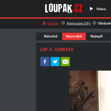
Video
Obrázky
Animované GIFy
Obrázek
Náhodně
Nejnovější
Nejlepší
GIF č. 1088210