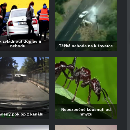
k zvládnout dopravní
nehodu
Těžká nehoda na kižovatce
Nebezpečné kousnutí od
adený poklop z kanálu
hmyzu