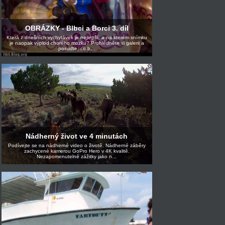
OBRÁZKY - Blbci a Borci 3. díl
Která z dnešních vychytávek je nejlepší, a na kterém snímku
je naopak výplod chorého mozku? Prohlédněte si galerii a
posuďte, co b...
Nádherný život ve 4 minutách
Podívejte se na nádherné video o životě. Nádherné záběry
zachycené kamerou GoPro Hero v 4K kvalitě.
Nezapomenutelné zážitky jako n...