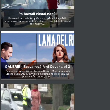
Po havárii zůstal napůl
Kouzelník a komik Andy Gross si opět z lidí vystřelil.
Zinscenoval bouračku auta do stromu. Když kdokoli přiběhl,
aby muži v „...
GALERIE - Bezva rozšíření Cover alb! 2
„Jmenuji se Igor a žiji v chladném Rusku. Mezi demontáží
útočné pušky AK-47 a výcvikem domácího medvěda rád
poslouchám hudbu, a kd...