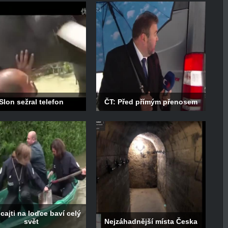
Slon sežral telefon
ČT: Před přímým přenosem
icajti na loďce baví celý
svět
Nejzáhadnější místa Česka