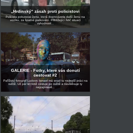
„Hrdinský“ zásah proti policistovi
Policista pokutoval ženu, která doprovázela další ženu na
vozíku, za špatné parkování. Přihlížející řidič situaci
vyhodnotil...
GALERIE - Fotky, které vás donutí
cestovat #2
Pařížský fotograf Ludovic Ismael má snad tu nejlepší práci na
světě. Už pár let totiž cestuje po světě a navštěvuje ty
nejzajímavě...