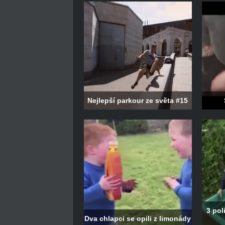
Nejlepší parkour ze světa #15
3 pol
Dva chlapci se opili z limonády