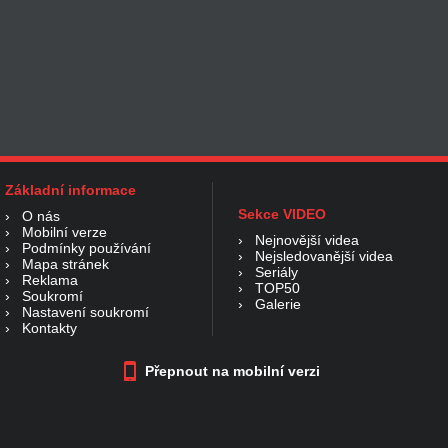
Základní informace
Sekce VIDEO
›
O nás
›
Mobilní verze
›
Nejnovější videa
›
Podmínky používání
›
Nejsledovanější videa
›
Mapa stránek
›
Seriály
›
Reklama
›
TOP50
›
Soukromí
›
Galerie
›
Nastavení soukromí
›
Kontakty
Přepnout na mobilní verzi