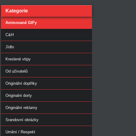
Kategorie
Animované GIFy
C&H
Jídlo
Kreslené vtipy
Od uživatelů
Originální doplňky
Originalni dorty
Originální reklamy
Srandovní obrázky
Umění / Respekt