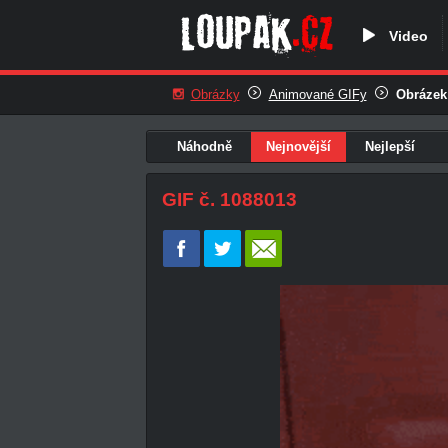
Video
Obrázky
Animované GIFy
Obrázek
Náhodně
Nejnovější
Nejlepší
GIF č. 1088013