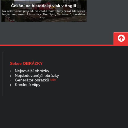
Čekání na historický vlak v Anglii
Na železničním přejezdu ve čtvrti Offord Cluny čekali lidé téměř
hodinu na průjezd lokomotivy „The Flying Scotsman“, bývalého
expr...
Sekce OBRÁZKY
›
Nejnovější obrázky
›
Nejsledovanější obrázky
›
Generátor obrázků
NEW
›
Kreslené vtipy