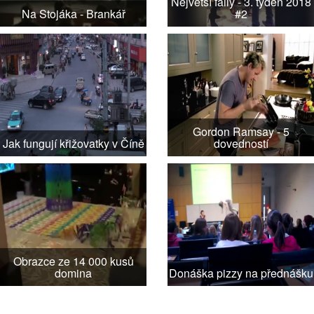
Největší faily - 3. týden 2018
Na Stojáka - Brankář
#2
Gordon Ramsay - 5
Jak fungují křižovatky v Číně
dovedností
Obrazce ze 14 000 kusů
domina
Donáška pizzy na přednášku