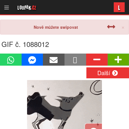
L
Loupak
.cz
×
Nově můžete swipovat
GIF č. 1088012
Další