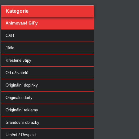
Kategorie
Animované GIFy
C&H
Jídlo
Kreslené vtipy
Od uživatelů
Originální doplňky
Originalni dorty
Originální reklamy
Srandovní obrázky
Umění / Respekt