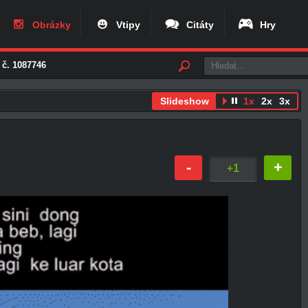
Obrázky
Vtipy
Citáty
Hry
 č. 1087746
Slideshow
1x
2x
3x
-
+
+1