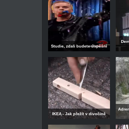
Dem
Studie, zdali budete úspěšní
Adren
IKEA - Jak přežít v divočině