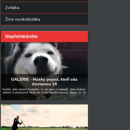
Zvířátka
Život vysokoškoláka
Nepřehlédněte
GALERIE - Husky pejsci, kteří vás
dostanou 14
Každý, kdo vlastní huskyho, ví, že jsou ti nejlepší. Jsou krásní,
aktivní a absolutně nikdy se s nimi člověk nenudí. Nejen to, že
...