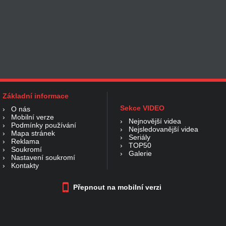
Základní informace
Sekce VIDEO
›
O nás
›
Mobilní verze
›
Nejnovější videa
›
Podmínky používání
›
Nejsledovanější videa
›
Mapa stránek
›
Seriály
›
Reklama
›
TOP50
›
Soukromí
›
Galerie
›
Nastavení soukromí
›
Kontakty
Přepnout na mobilní verzi