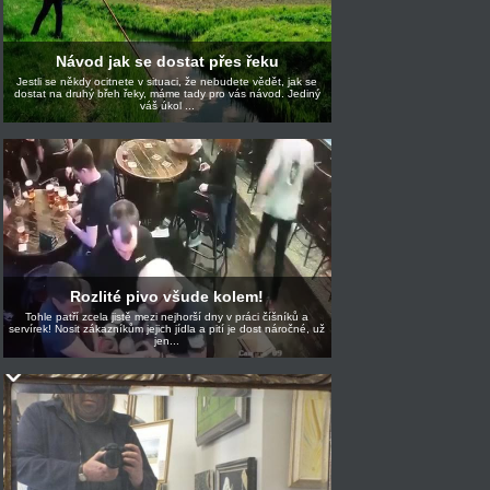
Návod jak se dostat přes řeku
Jestli se někdy ocitnete v situaci, že nebudete vědět, jak se
dostat na druhý břeh řeky, máme tady pro vás návod. Jediný
váš úkol ...
Rozlité pivo všude kolem!
Tohle patří zcela jistě mezi nejhorší dny v práci číšníků a
servírek! Nosit zákazníkům jejich jídla a pití je dost náročné, už
jen...