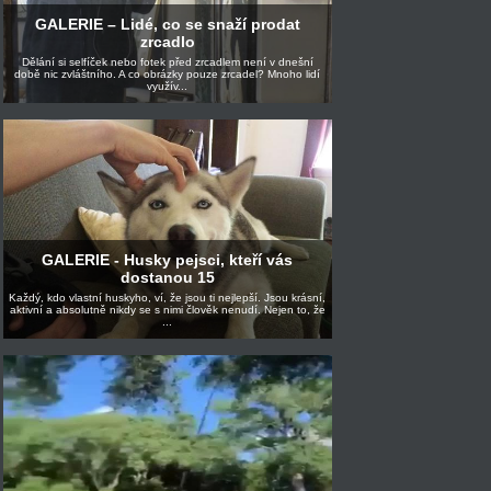
GALERIE – Lidé, co se snaží prodat
zrcadlo
Dělání si selfíček nebo fotek před zrcadlem není v dnešní
době nic zvláštního. A co obrázky pouze zrcadel? Mnoho lidí
využív...
GALERIE - Husky pejsci, kteří vás
dostanou 15
Každý, kdo vlastní huskyho, ví, že jsou ti nejlepší. Jsou krásní,
aktivní a absolutně nikdy se s nimi člověk nenudí. Nejen to, že
...