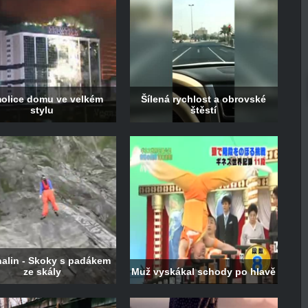
olice domu ve velkém
Šílená rychlost a obrovské
stylu
štěstí
alin - Skoky s padákem
ze skály
Muž vyskákal schody po hlavě