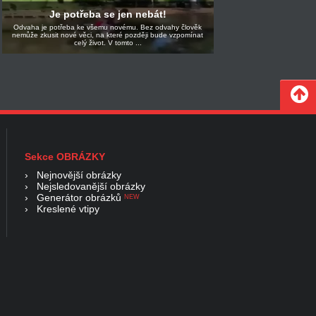
Je potřeba se jen nebát!
Odvaha je potřeba ke všemu novému. Bez odvahy člověk
nemůže zkusit nové věci, na které později bude vzpomínat
celý život. V tomto ...
Sekce OBRÁZKY
›
Nejnovější obrázky
›
Nejsledovanější obrázky
›
Generátor obrázků
NEW
›
Kreslené vtipy