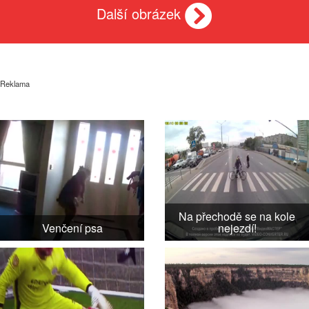
Další obrázek
Reklama
Na přechodě se na kole
Venčení psa
nejezdí!