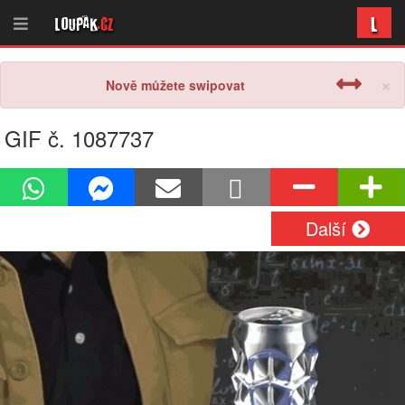
L
Loupak
.cz
×
Nově můžete swipovat
GIF č. 1087737
Další