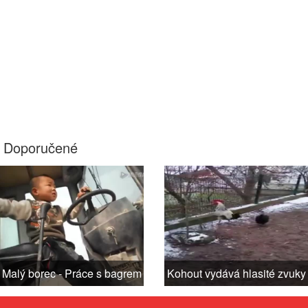
Doporučené
Malý borec - Práce s bagrem
Kohout vydává hlasité zvuky