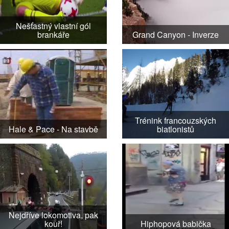
Nešťastný vlastní gól
brankáře
Grand Canyon - Inverze
Trénink francouzských
Hale & Pace - Na stavbě
biatlonistů
Nejdříve lokomotiva, pak
kouř!
Hiphopová babička