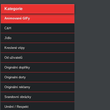
Kategorie
Animované GIFy
C&H
Jídlo
Kreslené vtipy
Od uživatelů
Originální doplňky
Originalni dorty
Originální reklamy
Srandovní obrázky
Umění / Respekt