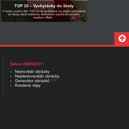
TOP 10 – Vychytávky do školy
V tomto novém díle TOP 10 se podíváme na deset vychytávek
do školy, které každému studentovi zaručeně usnadní
studium. Myslí...
Sekce OBRÁZKY
›
Nejnovější obrázky
›
Nejsledovanější obrázky
›
Generátor obrázků
NEW
›
Kreslené vtipy