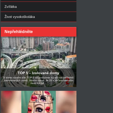
Zvířátka
Život vysokoškoláka
Nepřehlédněte
TOP 5 – Izolované domy
V tomto novém díle TOP 5 se podíváme na pět neuvěřitelně
zaizolovaných domů. Musím uznat, že žít v něčem takovém
musí být ně...