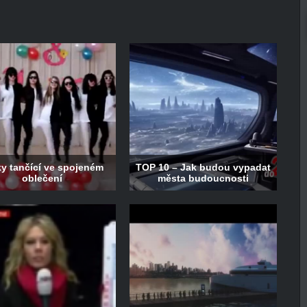
ky tančící ve spojeném
TOP 10 – Jak budou vypadat
oblečení
města budoucnosti