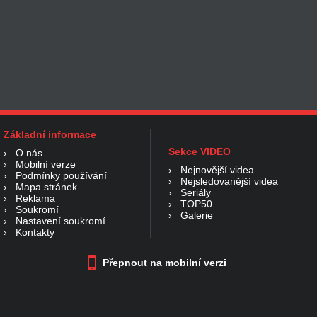
Základní informace
Sekce VIDEO
›
O nás
›
Mobilní verze
›
Nejnovější videa
›
Podmínky používání
›
Nejsledovanější videa
›
Mapa stránek
›
Seriály
›
Reklama
›
TOP50
›
Soukromí
›
Galerie
›
Nastavení soukromí
›
Kontakty
Přepnout na mobilní verzi