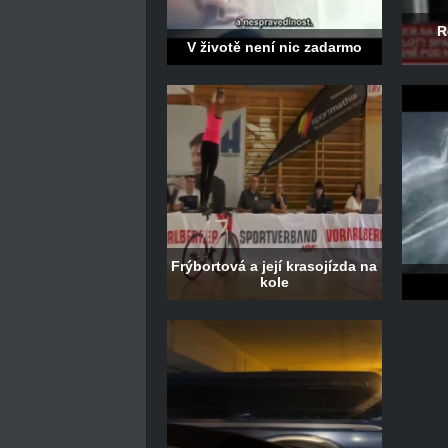
R
V životě není nic zadarmo
Frýbortová a její krasojízda na
kole