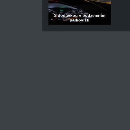
S dodávkou v podzemním
parkovišti