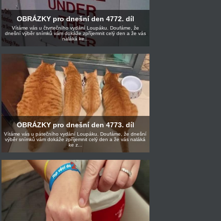
OBRÁZKY pro dnešní den 4772. díl
Vítáme vás u čtvrtečního vydání Loupáku. Doufáme, že
dnešní výběr snímků vám dokáže zpříjemnit celý den a že vás
naláká ke...
OBRÁZKY pro dnešní den 4773. díl
Vítáme vás u pátečního vydání Loupáku. Doufáme, že dnešní
výběr snímků vám dokáže zpříjemnit celý den a že vás naláká
ke z...