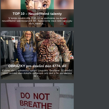
TOP 10 – Neuvěřitelné talenty
V tomto novém díle TOP 10 se podíváme na deset
neuvěřitelně talentovaných lidí. Nalezneme mezi nimi i spoustu
těch, které js...
OBRÁZKY pro dnešní den 4774. díl
Vítáme vás u sobotního vydání Loupáku. Doufáme, že dnešní
výběr snímků vám dokáže zpříjemnit celý den a že vás naláká
ke z...