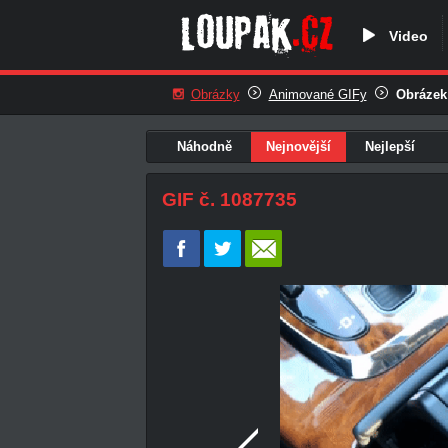
Video
Obrázky
Animované GIFy
Obrázek
Náhodně
Nejnovější
Nejlepší
GIF č. 1087735