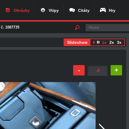
Obrázky
Vtipy
Citáty
Hry
 č. 1087735
Slideshow
1x
2x
3x
-
+
-2