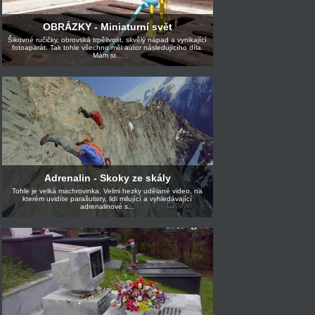
OBRÁZKY - Miniaturní svět
Šikovné ručičky, obrovská trpělivost, skvělý nápad a vynikající
fotoaparát. Tak tohle všechno měl autor následujícího díla.
Mám st...
Adrenalin - Skoky ze skály
Tohle je velká machrovinka. Velmi hezky udělané video, na
kterém uvidíte parašutisty, lidi milující a vyhledávající
adrenalinové s...