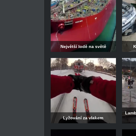
Největší lodě na světě
K
Lamb
Lyžování za vlakem