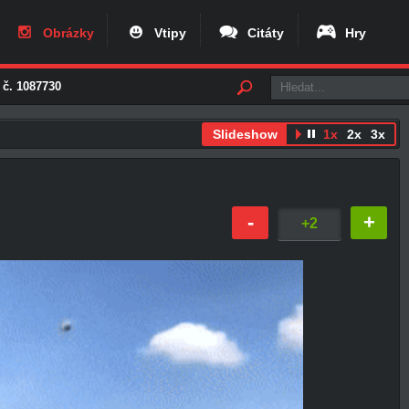
Obrázky
Vtipy
Citáty
Hry
 č. 1087730
Slideshow
1x
2x
3x
-
+
+2