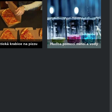
tická krabice na pizzu
Hudba pomocí mincí a vody