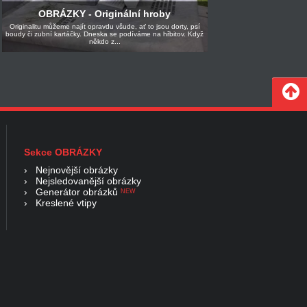
OBRÁZKY - Originální hroby
Originalitu můžeme najít opravdu všude, ať to jsou dorty, psí
boudy či zubní kartáčky. Dneska se podíváme na hřbitov. Když
někdo z...
Sekce OBRÁZKY
›
Nejnovější obrázky
›
Nejsledovanější obrázky
›
Generátor obrázků
NEW
›
Kreslené vtipy