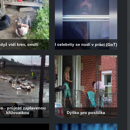
dyž vidí krev, omdlí
I celebrity se nudí v práci (GoT)
o - průjezd zaplavenou
křižovatkou
Dýško pro poslíčka