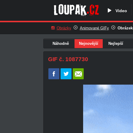
Video
Obrázky
Animované GIFy
Obrázek
Náhodně
Nejnovější
Nejlepší
GIF č. 1087730