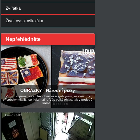
Zvířátka
Život vysokoškoláka
Nepřehlédněte
OBRÁZKY - Národní pizzy
Projížděl jsem náš archív obrázků a zjistil jsem, že všechny
příspěvky týkající se jídla mají u Vás velký ohlas, jak v podobě
kome...