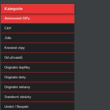
Kategorie
Animované GIFy
C&H
Jídlo
Kreslené vtipy
Od uživatelů
Originální doplňky
Originalni dorty
Originální reklamy
Srandovní obrázky
Umění / Respekt