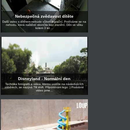
Nebezpečná zvědavost dítěte
Další video s dítětem nebude vůbec legrační. Podíváme se na
nehodu, která naštěstí skončila bez zranění. Děti ve věku
kolem 3 let ...
Disneyland - Normální den
Technika fotografií a videa, kterou uvidíte na následujících
záběrech, se nazývá Tilt shift. Připomínám lego :) Podobné
video jsme...