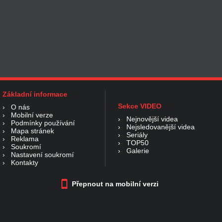
Základní informace
Sekce VIDEO
›
O nás
›
Mobilní verze
›
Nejnovější videa
›
Podmínky používání
›
Nejsledovanější videa
›
Mapa stránek
›
Seriály
›
Reklama
›
TOP50
›
Soukromí
›
Galerie
›
Nastavení soukromí
›
Kontakty
Přepnout na mobilní verzi