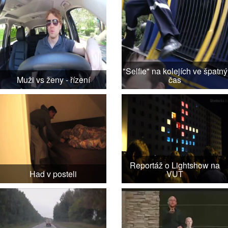
"Selfie" na kolejích ve špatný
Muži vs ženy - řízení
čas
Reportáž o Lightshow na
Had v posteli
VUT