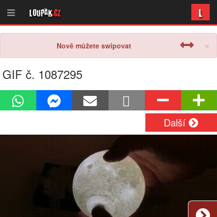
L
Loupak
.cz
×
Nově můžete swipovat
GIF č. 1087295
Další