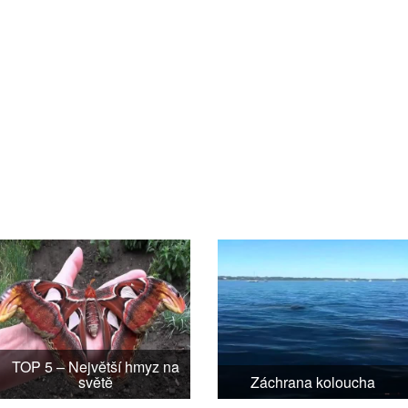
TOP 5 – Největší hmyz na
světě
Záchrana koloucha