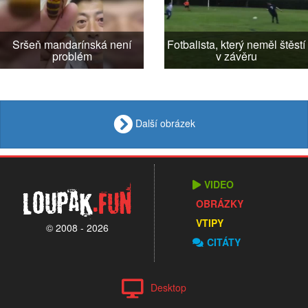
Sršeň mandarínská není
Fotbalista, který neměl štěstí
problém
v závěru
Další obrázek
VIDEO
Loupak
.fun
OBRÁZKY
VTIPY
© 2008 - 2026
CITÁTY
Desktop