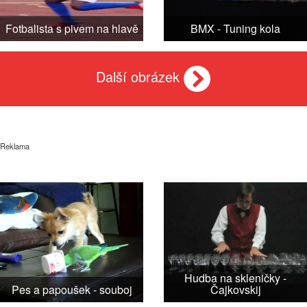
Fotbalista s pivem na hlavě
BMX - Tuning kola
Další obrázek
Reklama
Hudba na skleničky -
Pes a papoušek - souboj
Čajkovskij