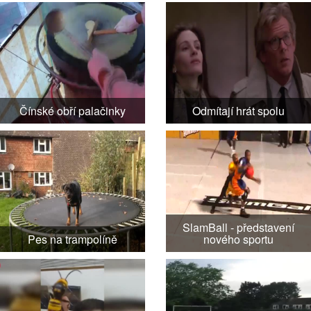
Čínské obří palačinky
Odmítají hrát spolu
SlamBall - představení
Pes na trampolíně
nového sportu