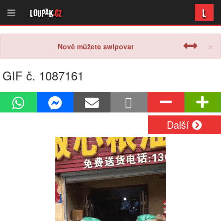
L
Loupak
.cz
×
Nově můžete swipovat
GIF č. 1087161
Další