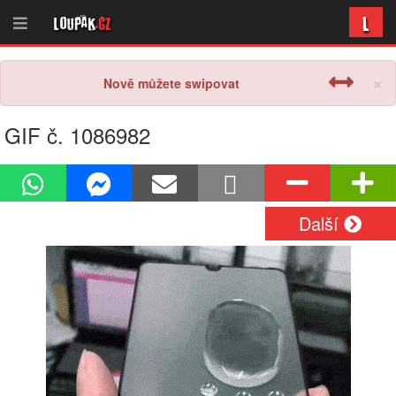
L
Loupak
.cz
×
Nově můžete swipovat
GIF č. 1086982
Další