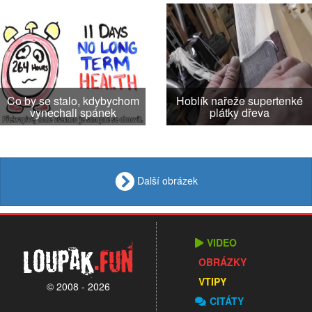
Co by se stalo, kdybychom
Hoblík nařeže supertenké
vynechali spánek
plátky dřeva
Další obrázek
VIDEO
Loupak
.fun
OBRÁZKY
VTIPY
© 2008 - 2026
CITÁTY