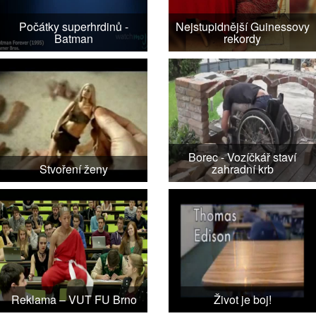
Počátky superhrdinů -
Nejstupidnější Guinessovy
Batman
rekordy
Borec - Vozíčkář staví
Stvoření ženy
zahradní krb
Reklama – VUT FU Brno
Život je boj!