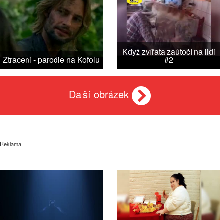
Když zvířata zaútočí na lidi
Ztraceni - parodie na Kofolu
#2
Další obrázek
Reklama