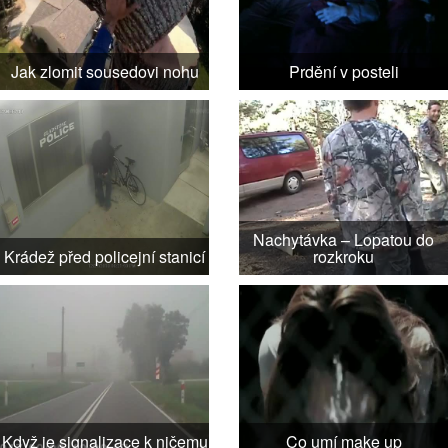
Jak zlomit sousedovi nohu
Prdění v posteli
Nachytávka – Lopatou do
Krádež před policejní stanicí
rozkroku
Když je signalizace k ničemu
Co umí make up