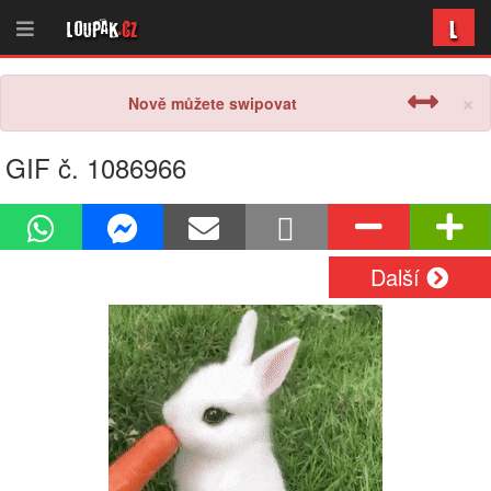
L
Loupak
.cz
×
Nově můžete swipovat
GIF č. 1086966
Další