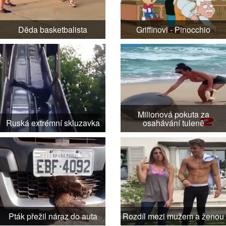
Děda basketbalista
Griffinovi - Pinocchio
Milionová pokuta za
Ruská extrémní skluzavka
osahávání tuleně
Pták přežil náraz do auta
Rozdíl mezi mužem a ženou