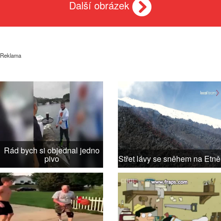
Další obrázek
Reklama
Rád bych si objednal jedno
pivo
Střet lávy se sněhem na Etně