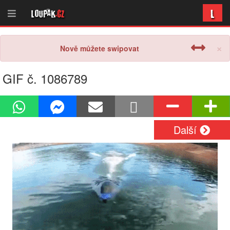
L
Loupak
.cz
×
Nově můžete swipovat
GIF č. 1086789
Další