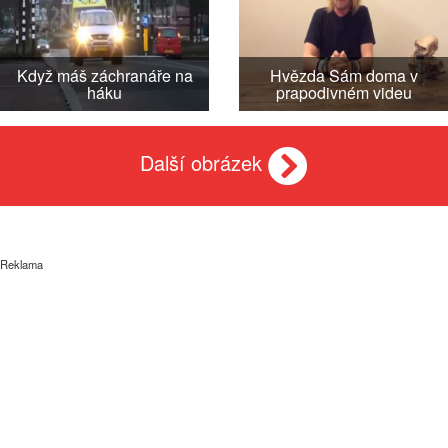
Když máš záchranáře na
Hvězda Sám doma v
háku
prapodivném videu
Další obrázek
Reklama