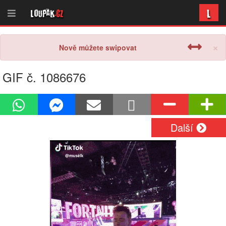
L
Loupak
.cz
×
Nově můžete swipovat
GIF č. 1086676
Další