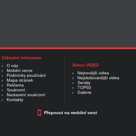
Základní informace
Sekce VIDEO
›
O nás
›
Mobilní verze
›
Nejnovější videa
›
Podmínky používání
›
Nejsledovanější videa
›
Mapa stránek
›
Seriály
›
Reklama
›
TOP50
›
Soukromí
›
Galerie
›
Nastavení soukromí
›
Kontakty
Přepnout na mobilní verzi