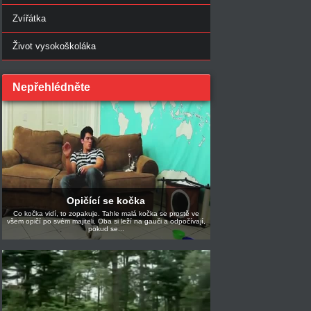
Zvířátka
Život vysokoškoláka
Nepřehlédněte
Opičící se kočka
Co kočka vidí, to zopakuje. Tahle malá kočka se prostě ve
všem opičí po svém majiteli. Oba si leží na gauči a odpočívají,
pokud se...