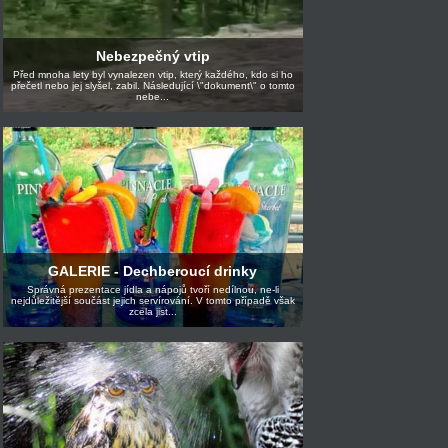
Nebezpečný vtip
Před mnoha lety byl vynalezen vtip, který každého, kdo si ho
přečetl nebo jej slyšel, zabil. Následující \"dokument\" o tomto
nebe...
GALERIE - Dechberoucí drinky
Správná prezentace jídla a nápojů tvoří nedílnou, ne-li
nejdůležitější součást jejich servírování. V tomto případě však
zcela jist...