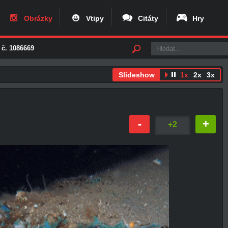
Obrázky
Vtipy
Citáty
Hry
 č. 1086669
Slideshow
1x
2x
3x
-
+
+2