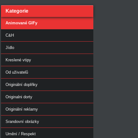
Kategorie
Animované GIFy
C&H
Jídlo
Kreslené vtipy
Od uživatelů
Originální doplňky
Originalni dorty
Originální reklamy
Srandovní obrázky
Umění / Respekt