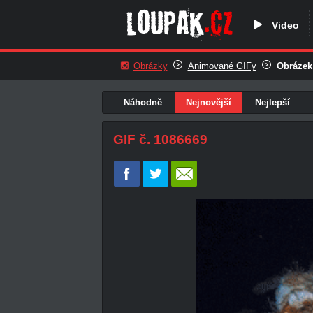
Video
Obrázky
Animované GIFy
Obrázek
Náhodně
Nejnovější
Nejlepší
GIF č. 1086669