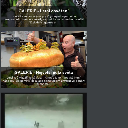
GALERIE - Letní osvěžení
I zvířátka na sobě jistě pociťují dopad srpnového
neúprosného slunce a někdy se zkrátka musí trochu osvěžit!
Následující galerie o...
GALERIE - Největší jídla světa
Velcí lidé vytváří velká jídla... A nebo je to naopak? Není
náhodou, že největší jídla jako hamburgery, zmrzlinové poháry
či sandw...