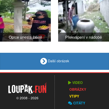
Opice unesla štěně
Překvapení v nádobě
Další obrázek
VIDEO
Loupak
.fun
OBRÁZKY
VTIPY
© 2008 - 2026
CITÁTY