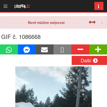
L
Loupak
.cz
×
Nově můžete swipovat
GIF č. 1086668
Další