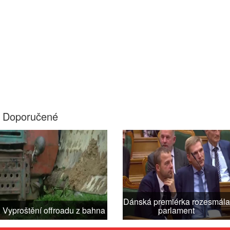
Doporučené
Dánská premiérka rozesmála
Vyproštění offroadu z bahna
parlament