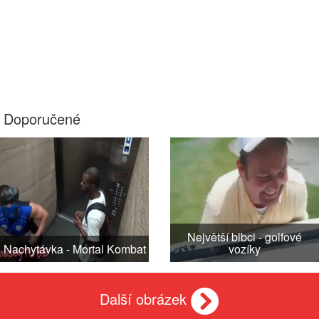
Doporučené
Největší blbci - golfové
Nachytávka - Mortal Kombat
vozíky
Další obrázek