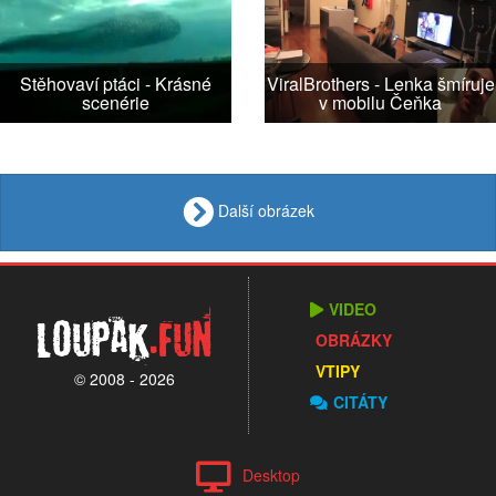
Stěhovaví ptáci - Krásné
ViralBrothers - Lenka šmíruje
scenérie
v mobilu Čeňka
Další obrázek
VIDEO
Loupak
.fun
OBRÁZKY
VTIPY
© 2008 - 2026
CITÁTY
Desktop