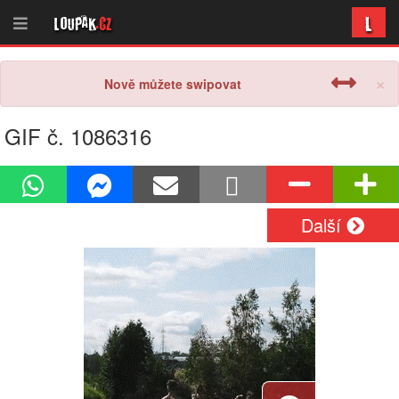
L
Loupak
.cz
×
Nově můžete swipovat
GIF č. 1086316
Další