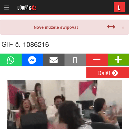
L
Loupak
.cz
×
Nově můžete swipovat
GIF č. 1086216
Další