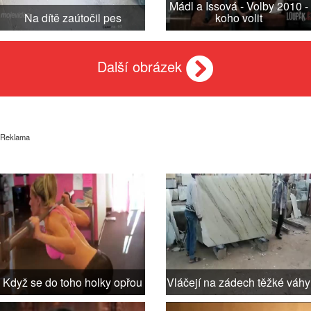
Mádl a Issová - Volby 2010 -
Na dítě zaútočil pes
koho volit
Další obrázek
Reklama
Když se do toho holky opřou
Vláčejí na zádech těžké váhy