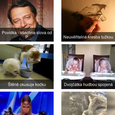
Povídka - všechna slova od
P
Neuvěřitelná kresba tužkou
Štěně okusuje kočku
Dvojčátka hudbou spojená