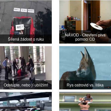
NÁVOD - Otevření piva
Šílená žádost o ruku
pomocí CD
Odstupte, nebo jí ublížím!
Rys ostrovid vs. liška