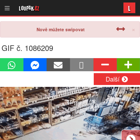
L
Loupak
.cz
×
Nově můžete swipovat
GIF č. 1086209
Další