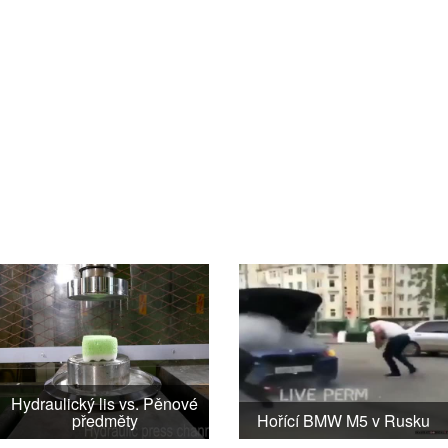
Hydraulický lis vs. Pěnové
předměty
Hořící BMW M5 v Rusku