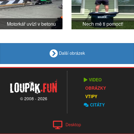
Motorkář uvízl v betonu
Nech mě ti pomoct!
Další obrázek
VIDEO
Loupak
.fun
OBRÁZKY
VTIPY
© 2008 - 2026
CITÁTY
Desktop