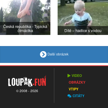
Česká republika - Typická
čtrnáctka
Dítě – hadice s vodou
Další obrázek
VIDEO
Loupak
.fun
OBRÁZKY
VTIPY
© 2008 - 2026
CITÁTY