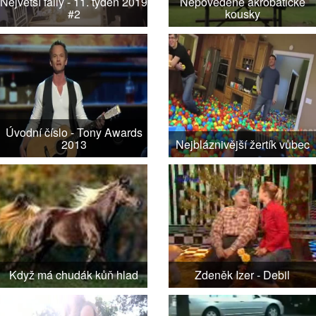
Největší faily - 11. týden 2019
Nepovedené akrobatické
#2
kousky
Úvodní číslo - Tony Awards
2013
Nejbláznivější žertík vůbec
Když má chudák kůň hlad
Zdeněk Izer - Debil