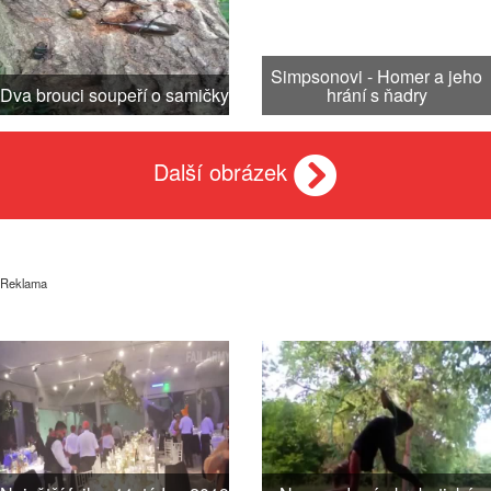
Simpsonovi - Homer a jeho
Dva brouci soupeří o samičky
hrání s ňadry
Další obrázek
Reklama