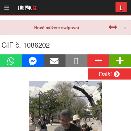
L
Loupak
.cz
×
Nově můžete swipovat
GIF č. 1086202
Další