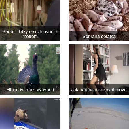
Borec - Triky se svinovacím
metrem
Sehraná selátka
Hlušcovi hrozí vyhynutí
Jak naprosto šokovat muže