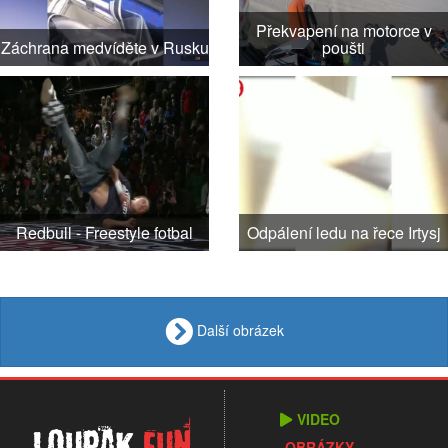
Překvapení na motorce v
Záchrana medvíděte v Rusku
poušti
Redbull - Freestyle fotbal
Odpálení ledu na řece Irtysj
Další obrázek
VIDEO
Loupak
.fun
OBRÁZKY