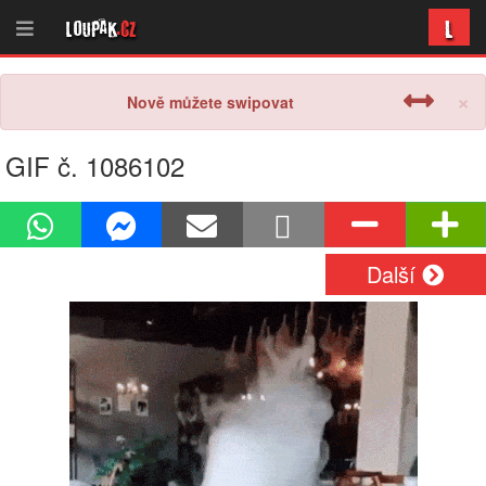
L
Loupak
.cz
×
Nově můžete swipovat
GIF č. 1086102
Další