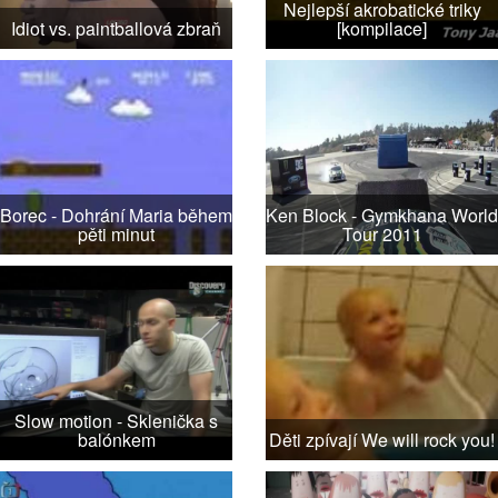
Nejlepší akrobatické triky
Idiot vs. paintballová zbraň
[kompilace]
Borec - Dohrání Maria během
Ken Block - Gymkhana World
pěti minut
Tour 2011
Slow motion - Sklenička s
balónkem
Děti zpívají We will rock you!