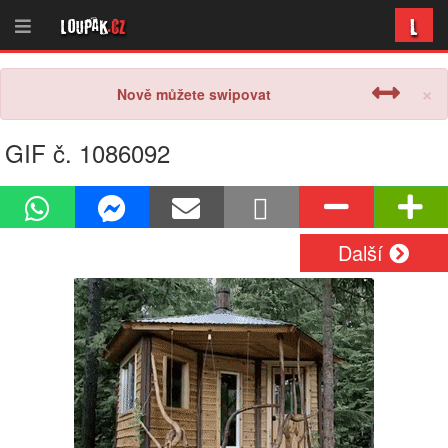
L
Loupak
.cz
×
Nově můžete swipovat
GIF č. 1086092
Další