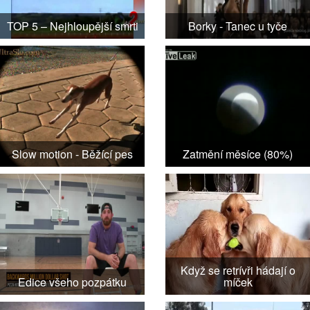
TOP 5 – Nejhloupější smrti
Borky - Tanec u tyče
Slow motion - Běžící pes
Zatmění měsíce (80%)
Když se retrívři hádají o
Edice všeho pozpátku
míček