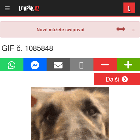
L
Loupak
.cz
×
Nově můžete swipovat
GIF č. 1085848
Další