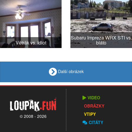
Subaru Impreza WRX STI vs.
Větrák vs. Idiot
bláto
Další obrázek
VIDEO
Loupak
.fun
OBRÁZKY
VTIPY
© 2008 - 2026
CITÁTY