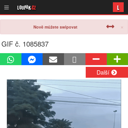
L
Loupak
.cz
×
Nově můžete swipovat
GIF č. 1085837
Další