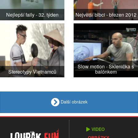
Nejlepší faily - 32. týden
Největší blbci - březen 2012
Slow motion - Sklenička s
Stereotypy Vietnamců
balónkem
Další obrázek
VIDEO
Loupak
.fun
OBRÁZKY