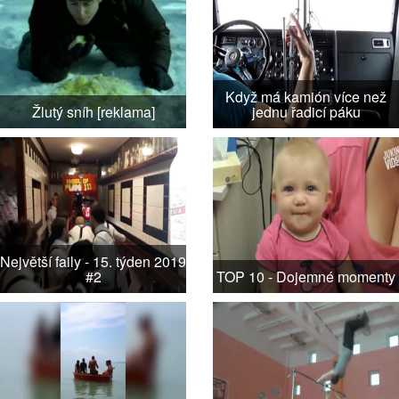
Když má kamión více než
Žlutý sníh [reklama]
jednu řadicí páku
Největší faily - 15. týden 2019
#2
TOP 10 - Dojemné momenty