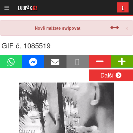
L
Loupak
.cz
×
Nově můžete swipovat
GIF č. 1085519
Další