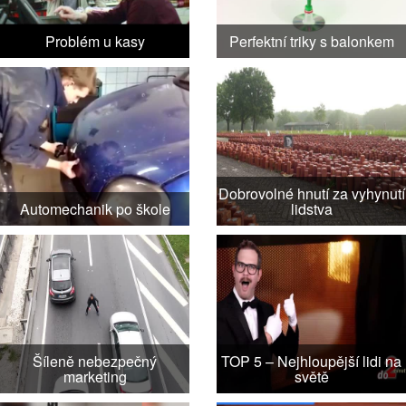
Problém u kasy
Perfektní triky s balonkem
Dobrovolné hnutí za vyhynutí
Automechanik po škole
lidstva
Šíleně nebezpečný
TOP 5 – Nejhloupější lidi na
marketing
světě