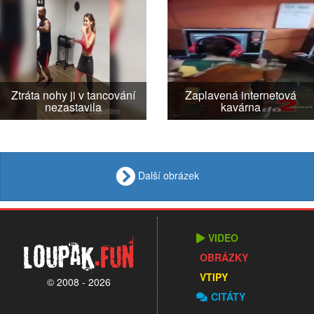
Ztráta nohy ji v tancování
Zaplavená internetová
nezastavila
kavárna
Další obrázek
VIDEO
Loupak
.fun
OBRÁZKY
VTIPY
© 2008 - 2026
CITÁTY