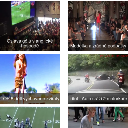
Oslava gólu v anglické
hospodě
Modelka a zrádné podpatky
TOP 5 děti vychované zvířaty
Idiot - Auto sráží 2 motorkáře