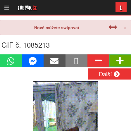
L
Loupak
.cz
×
Nově můžete swipovat
GIF č. 1085213
Další