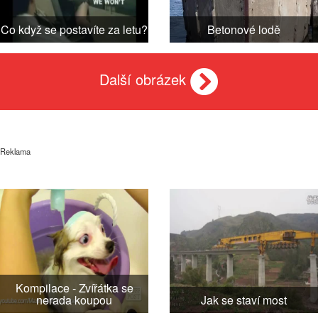
Co když se postavíte za letu?
Betonové lodě
Další obrázek
Reklama
Kompilace - Zvířátka se
nerada koupou
Jak se staví most