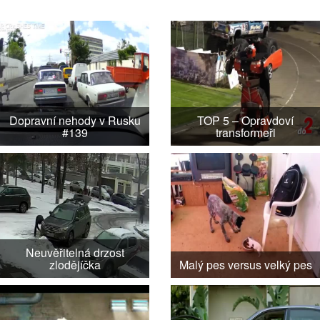
Dopravní nehody v Rusku
TOP 5 – Opravdoví
#139
transformeři
Neuvěřitelná drzost
zlodějíčka
Malý pes versus velký pes