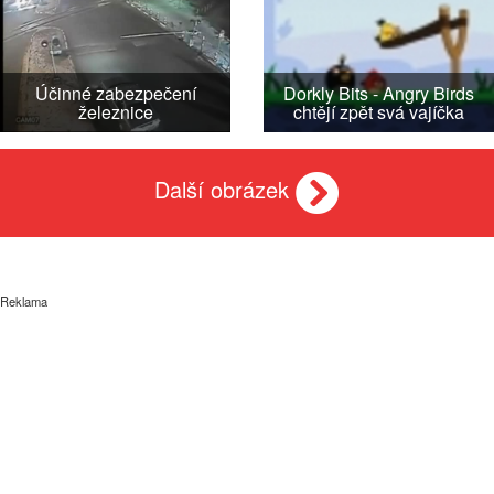
Účinné zabezpečení
Dorkly Bits - Angry Birds
železnice
chtějí zpět svá vajíčka
Další obrázek
Reklama