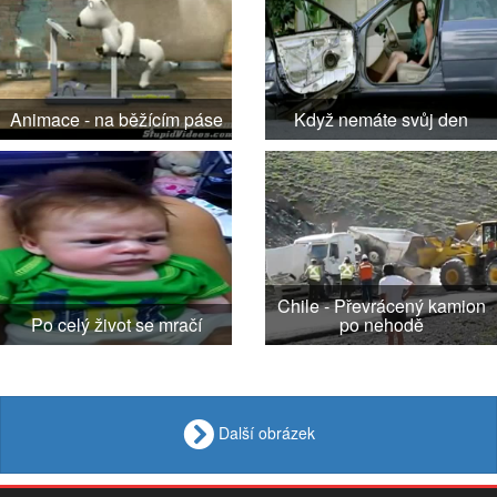
Animace - na běžícím páse
Když nemáte svůj den
Chile - Převrácený kamion
Po celý život se mračí
po nehodě
Další obrázek