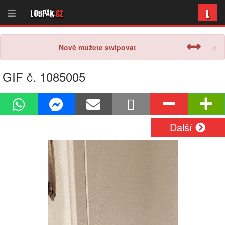
L
Loupak
.cz
×
Nově můžete swipovat
GIF č. 1085005
Další