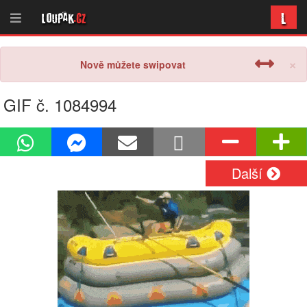
L
Loupak
.cz
×
Nově můžete swipovat
GIF č. 1084994
Další