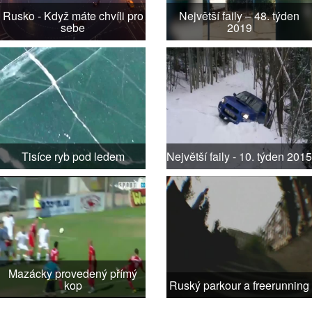
Rusko - Když máte chvíli pro
Největší faily – 48. týden
sebe
2019
Tisíce ryb pod ledem
Největší faily - 10. týden 2015
Mazácky provedený přímý
kop
Ruský parkour a freerunning