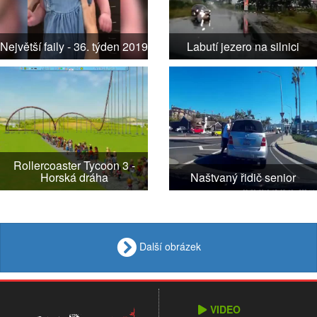
Největší faily - 36. týden 2019
Labutí jezero na silnici
Rollercoaster Tycoon 3 -
Horská dráha
Naštvaný řidič senior
Další obrázek
VIDEO