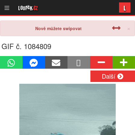
L
Loupak
.cz
×
Nově můžete swipovat
GIF č. 1084809
Další