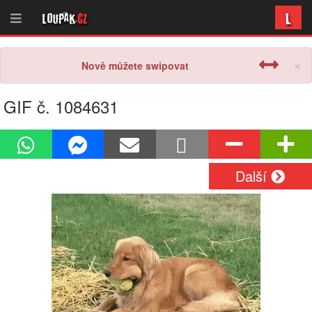
L
Loupak
.cz
×
Nově můžete swipovat
GIF č. 1084631
Další