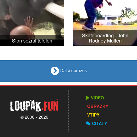
Skateboarding - John
Slon sežral telefon
Rodney Mullen
Další obrázek
VIDEO
Loupak
.fun
OBRÁZKY
VTIPY
© 2008 - 2026
CITÁTY