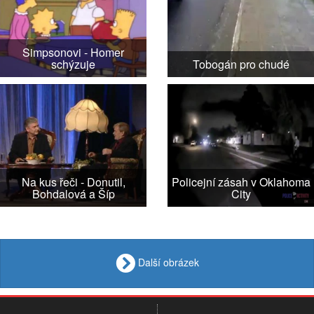
Simpsonovi - Homer
schýzuje
Tobogán pro chudé
Na kus řeči - Donutil,
Policejní zásah v Oklahoma
Bohdalová a Šíp
City
Další obrázek