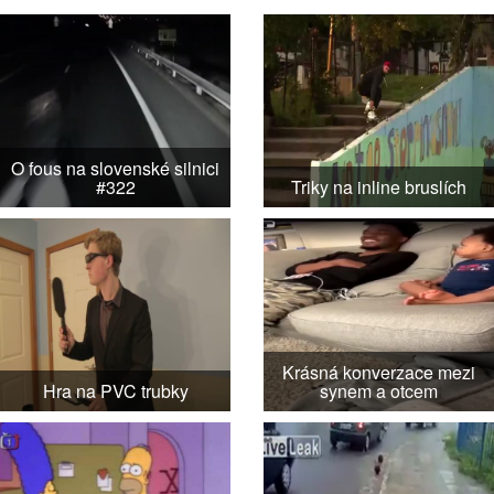
O fous na slovenské silnici
#322
Triky na inline bruslích
Krásná konverzace mezi
Hra na PVC trubky
synem a otcem