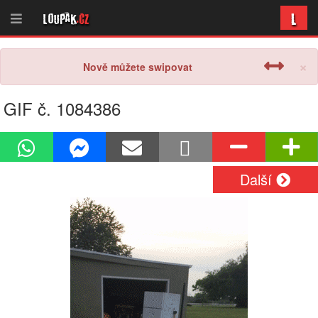
L
Loupak
.cz
×
Nově můžete swipovat
GIF č. 1084386
Další