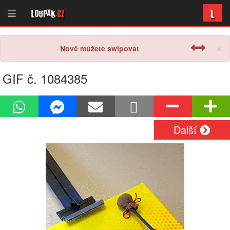
L
Loupak
.cz
×
Nově můžete swipovat
GIF č. 1084385
Další