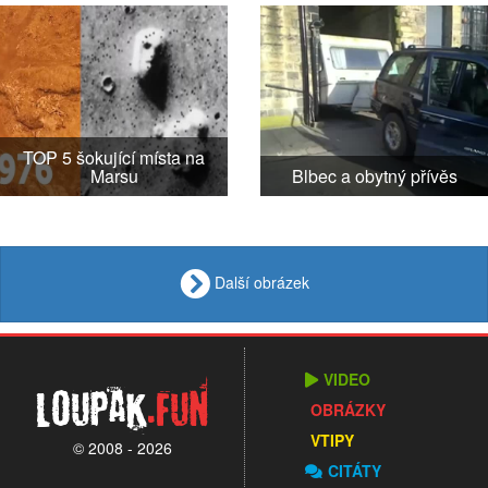
TOP 5 šokující místa na
Marsu
Blbec a obytný přívěs
Další obrázek
VIDEO
Loupak
.fun
OBRÁZKY
VTIPY
© 2008 - 2026
CITÁTY