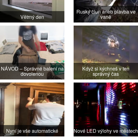
Ruský člun aneb plavba ve
Větrný den
vaně
NÁVOD – Správné balení na
Když si kýchneš v ten
dovolenou
správný čas
Nyní je vše automatické
Nové LED výlohy ve městech