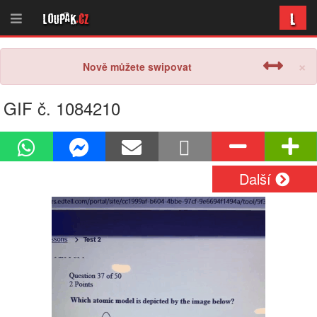
L
Loupak
.cz
×
Nově můžete swipovat
GIF č. 1084210
Další