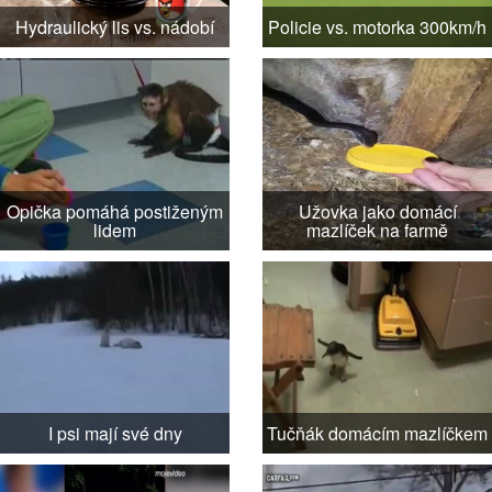
Hydraulický lis vs. nádobí
Policie vs. motorka 300km/h
Opička pomáhá postiženým
Užovka jako domácí
lidem
mazlíček na farmě
I psi mají své dny
Tučňák domácím mazlíčkem