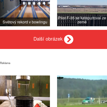
Pilot F-35 se katapultoval ze
Světový rekord v bowlingu
země
Další obrázek
Reklama