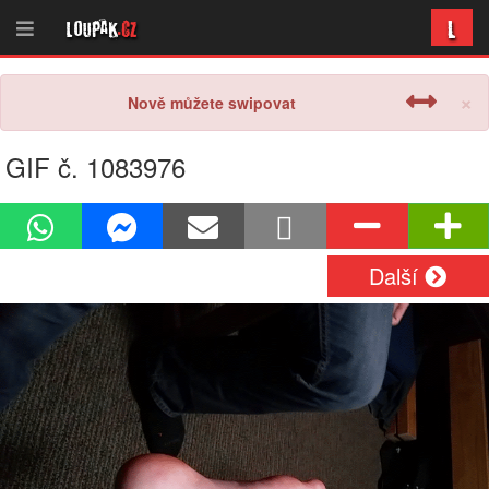
L
Loupak
.cz
×
Nově můžete swipovat
GIF č. 1083976
Další