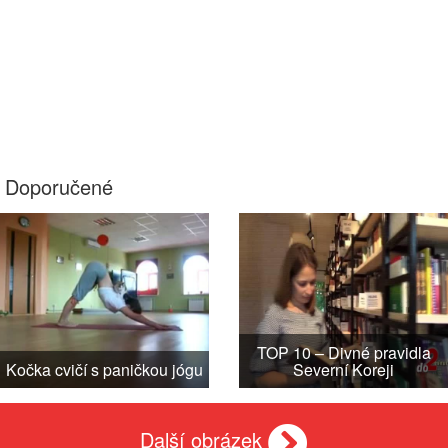
Doporučené
TOP 10 – Divné pravidla
Kočka cvičí s paničkou jógu
Severní Koreji
Další obrázek