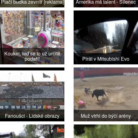
Ptačí budka zevnitř [reklama]
Amerika má talent - Šílenec
Koukej, teď se to už určitě
podaří!
Pirát v Mitsubishi Evo
Fanoušci - Lidské obrazy
Muž vtrhl do býčí arény