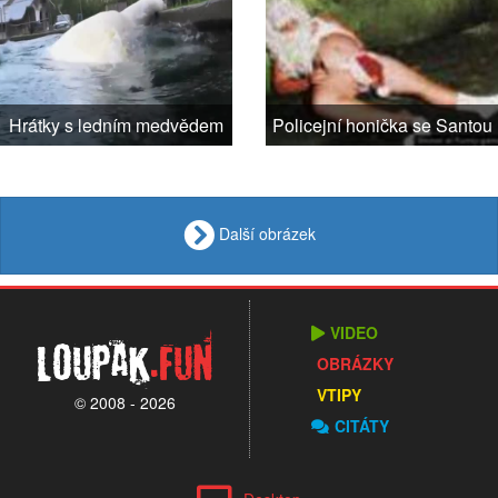
Hrátky s ledním medvědem
Policejní honička se Santou
Další obrázek
VIDEO
Loupak
.fun
OBRÁZKY
VTIPY
© 2008 - 2026
CITÁTY