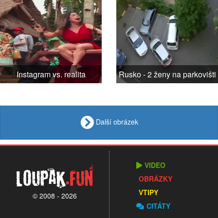
Instagram vs. realita
Rusko - 2 ženy na parkovišti
Další obrázek
VIDEO
Loupak
.fun
OBRÁZKY
VTIPY
© 2008 - 2026
CITÁTY