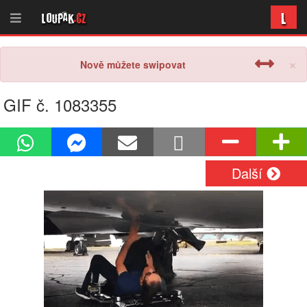
L
Loupak
.cz
×
Nově můžete swipovat
GIF č. 1083355
Další