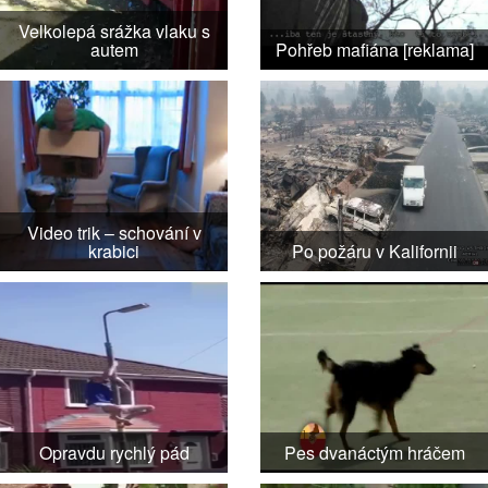
Velkolepá srážka vlaku s
autem
Pohřeb mafiána [reklama]
Video trik – schování v
krabici
Po požáru v Kalifornii
Opravdu rychlý pád
Pes dvanáctým hráčem