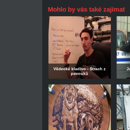
Mohlo by vás také zajímat
Vědecké kladivo - Strach z
J
pavouků