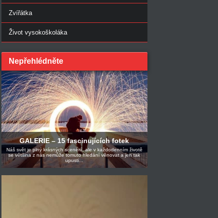
Zvířátka
Život vysokoškoláka
Nepřehlédněte
GALERIE – 15 fascinujících fotek
Náš svět je plný krásných scenérií, ale v každodenním životě
se většina z nás nemůže tomuto hledání věnovat a jen tak
upusti...