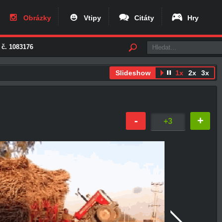
Obrázky
Vtipy
Citáty
Hry
 č. 1083176
Slideshow
1x
2x
3x
-
+
+3