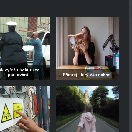
ak vyřešit pokutu za
parkování
Přístroj který Vás nakrmí