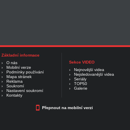
Základní informace
Sekce VIDEO
›
O nás
›
Mobilní verze
›
Nejnovější videa
›
Podmínky používání
›
Nejsledovanější videa
›
Mapa stránek
›
Seriály
›
Reklama
›
TOP50
›
Soukromí
›
Galerie
›
Nastavení soukromí
›
Kontakty
Přepnout na mobilní verzi