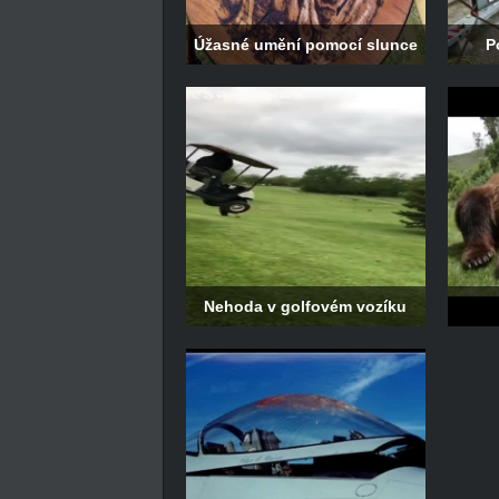
Úžasné umění pomocí slunce
P
Nehoda v golfovém vozíku