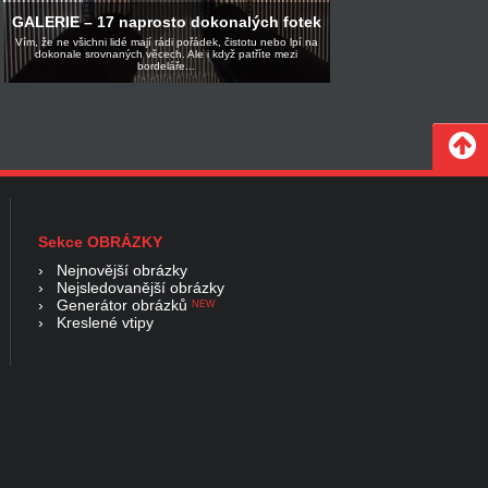
GALERIE – 17 naprosto dokonalých fotek
Vím, že ne všichni lidé mají rádi pořádek, čistotu nebo lpí na
dokonale srovnaných věcech. Ale i když patříte mezi
bordeláře...
Sekce OBRÁZKY
›
Nejnovější obrázky
›
Nejsledovanější obrázky
›
Generátor obrázků
NEW
›
Kreslené vtipy