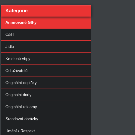
Kategorie
Animované GIFy
C&H
Jídlo
Kreslené vtipy
Od uživatelů
Originální doplňky
Originalni dorty
Originální reklamy
Srandovní obrázky
Umění / Respekt