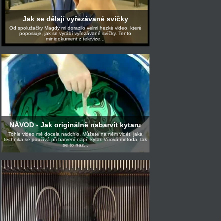
Jak se dělají vyřezávané svíčky
Od spolužačky Magdy mi dorazilo velmi hezké video, které
poposiuje, jak se vyrábí vyřezávané svíčky. Tento
minidokument z televize...
NÁVOD - Jak originálně nabarvit kytaru
Tohle video mě docela nadchlo. Můžete na něm vidět, jaká
technika se používá při barvení např. kytar. Vírová metoda, tak
se to naz...