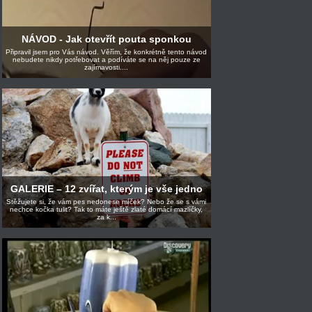
NÁVOD - Jak otevřít pouta sponkou
Připravil jsem pro Vás návod. Věřím, že konkrétně tento návod
nebudete nikdy potřebovat a podíváte se na něj pouze ze
zajímavosti....
GALERIE – 12 zvířat, kterým je vše jedno
Stěžujete si, že vám pes nedonese míček? Nebo že se s vámi
nechce kočka tulit? Tak to máte ještě zlaté domácí mazlíčky,
za k...