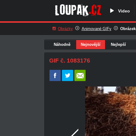
Video
Obrázky
Animované GIFy
Obrázek
Náhodně
Nejnovější
Nejlepší
GIF č. 1083176