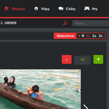
Obrázky
Vtipy
Citáty
Hry
 č. 1083059
Slideshow
1x
2x
3x
-
+
+1