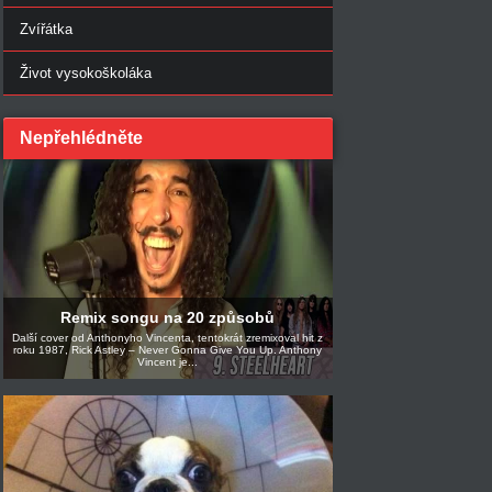
Zvířátka
Život vysokoškoláka
Nepřehlédněte
Remix songu na 20 způsobů
Další cover od Anthonyho Vincenta, tentokrát zremixoval hit z
roku 1987, Rick Astley – Never Gonna Give You Up. Anthony
Vincent je...