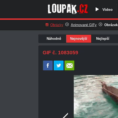
Video
Obrázky
Animované GIFy
Obrázek
Náhodně
Nejnovější
Nejlepší
GIF č. 1083059