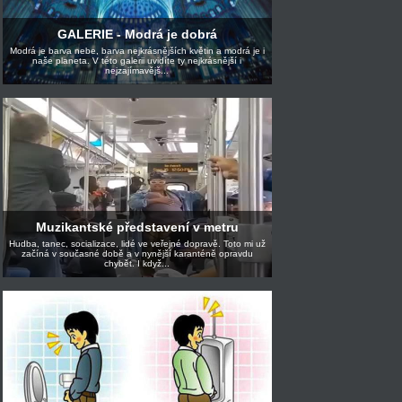
GALERIE - Modrá je dobrá
Modrá je barva nebe, barva nejkrásnějších květin a modrá je i
naše planeta. V této galerii uvidíte ty nejkrásnější i
nejzajímavějš...
Muzikantské představení v metru
Hudba, tanec, socializace, lidé ve veřejné dopravě. Toto mi už
začíná v současné době a v nynější karanténě opravdu
chybět. I když...