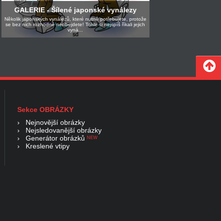
GALERIE - Šílené japonské vynálezy
Několik japonských vynálezů, které nutně potřebujete, protože
se bez nich rozhodně neobejdete! Tohle si nejspíš říkali jejich
vyná...
Sekce OBRÁZKY
›
Nejnovější obrázky
›
Nejsledovanější obrázky
›
Generátor obrázků
NEW
›
Kreslené vtipy