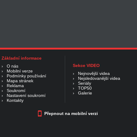
Základní informace
Sekce VIDEO
›
O nás
›
Mobilní verze
›
Nejnovější videa
›
Podmínky používání
›
Nejsledovanější videa
›
Mapa stránek
›
Seriály
›
Reklama
›
TOP50
›
Soukromí
›
Galerie
›
Nastavení soukromí
›
Kontakty
Přepnout na mobilní verzi