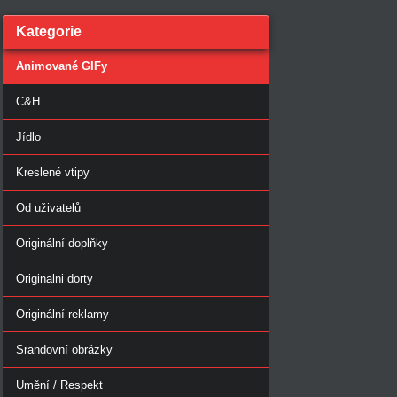
Kategorie
Animované GIFy
C&H
Jídlo
Kreslené vtipy
Od uživatelů
Originální doplňky
Originalni dorty
Originální reklamy
Srandovní obrázky
Umění / Respekt