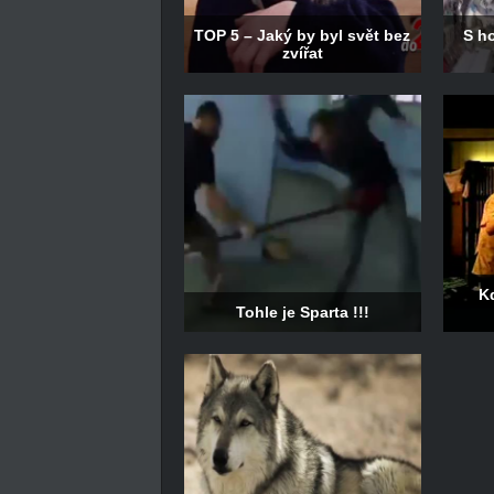
TOP 5 – Jaký by byl svět bez
S h
zvířat
K
Tohle je Sparta !!!