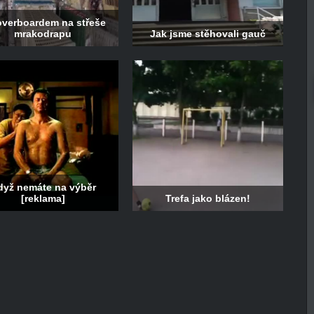
overboardem na střeše
mrakodrapu
Jak jsme stěhovali gauč
dyž nemáte na výběr
[reklama]
Trefa jako blázen!