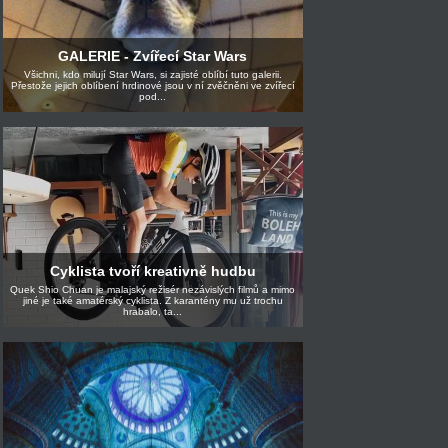
GALERIE - Zvířecí Star Wars
Všichni, kdo milují Star Wars, si zajisté oblíbí tuto galerii.
Přestože jejich oblíbení hrdinové jsou v ní zvěčněni ve zvířecí
pod...
Cyklista tvoří kreativně hudbu
Quek Shio Chuan je malajský režisér nezávislých filmů a mimo
jiné je také amatérský cyklista. Z karantény mu už trochu
hrabalo, ta...