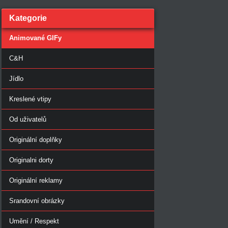
Kategorie
Animované GIFy
C&H
Jídlo
Kreslené vtipy
Od uživatelů
Originální doplňky
Originalni dorty
Originální reklamy
Srandovní obrázky
Umění / Respekt