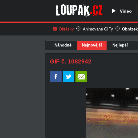
Video
Obrázky
Animované GIFy
Obrázek
Náhodně
Nejnovější
Nejlepší
GIF č. 1082942