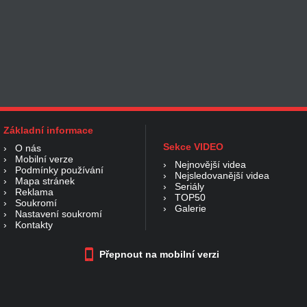
Základní informace
Sekce VIDEO
›
O nás
›
Mobilní verze
›
Nejnovější videa
›
Podmínky používání
›
Nejsledovanější videa
›
Mapa stránek
›
Seriály
›
Reklama
›
TOP50
›
Soukromí
›
Galerie
›
Nastavení soukromí
›
Kontakty
Přepnout na mobilní verzi