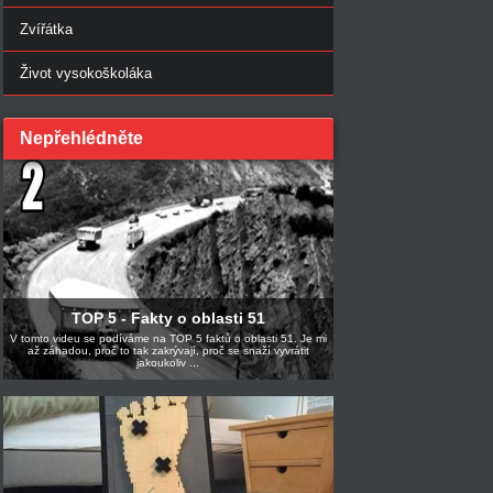
Zvířátka
Život vysokoškoláka
Nepřehlédněte
TOP 5 - Fakty o oblasti 51
V tomto videu se podíváme na TOP 5 faktů o oblasti 51. Je mi
až záhadou, proč to tak zakrývají, proč se snaží vyvrátit
jakoukoliv ...