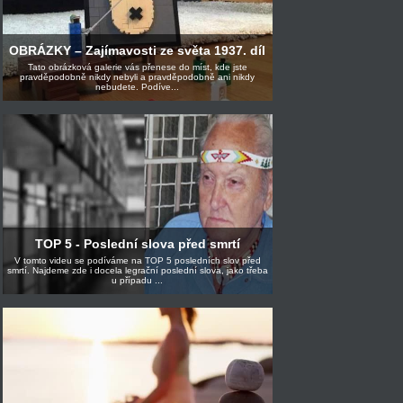
OBRÁZKY – Zajímavosti ze světa 1937. díl
Tato obrázková galerie vás přenese do míst, kde jste
pravděpodobně nikdy nebyli a pravděpodobně ani nikdy
nebudete. Podíve...
TOP 5 - Poslední slova před smrtí
V tomto videu se podíváme na TOP 5 posledních slov před
smrtí. Najdeme zde i docela legrační poslední slova, jako třeba
u případu ...