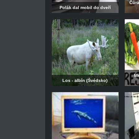
Čůrá
Polák dal mobil do dveří
Mr
Los - albín (Švédsko)