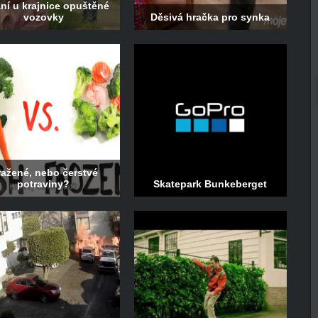
ní u krajnice opuštěné
vozovky
Děsivá hračka pro synka
ažené, nebo čerstvé
potraviny?
Skatepark Bunkeberget