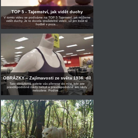
TOP 5 - Tajemství, jak vidět duchy
V tomto videu se podíváme na TOP 5 Tajemství, jak můžeme
vidět duchy. Je to docela strašidelné video, už jen kvůli té
hudbě v poza...
OBRÁZKY – Zajímavosti ze světa 1936. díl
Tato obrázková galerie vás přenese do míst, kde jste
pravděpodobně nikdy nebyli a pravděpodobně ani nikdy
nebudete. Podíve...