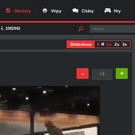
Obrázky
Vtipy
Citáty
Hry
 č. 1082942
Slideshow
1x
2x
3x
-
+
+1