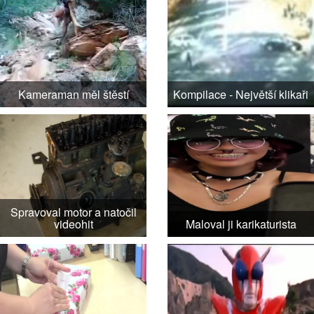
Kameraman měl štěstí
Kompilace - Největší klikaři
Spravoval motor a natočil
videohit
Maloval ji karikaturista