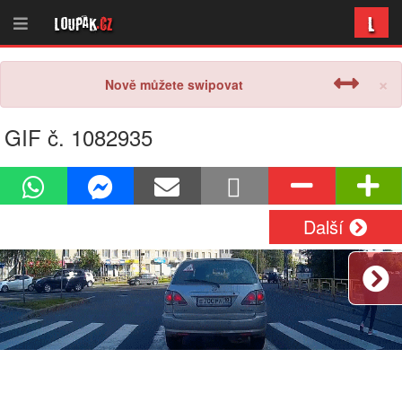
L
Loupak
.cz
×
Nově můžete swipovat
GIF č. 1082935
Další