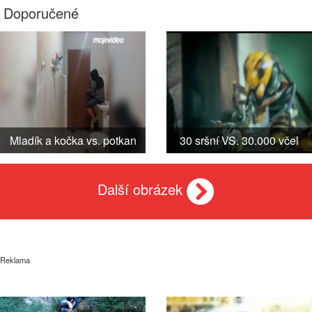
Doporučené
Mladík a kočka vs. potkan
30 sršní VS. 30.000 včel
Další obrázek
Reklama