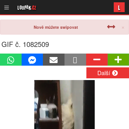
L
Loupak
.cz
×
Nově můžete swipovat
GIF č. 1082509
Další