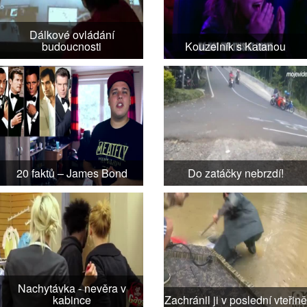
Dálkové ovládání
budoucnosti
Kouzelník s Katanou
20 faktů – James Bond
Do zatáčky nebrzdí!
Nachytávka - nevěra v
kabince
Zachránil ji v poslední vteřině