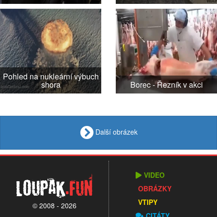
Pohled na nukleární výbuch
shora
Borec - Řezník v akci
Další obrázek
VIDEO
Loupak
.fun
OBRÁZKY
VTIPY
© 2008 - 2026
CITÁTY