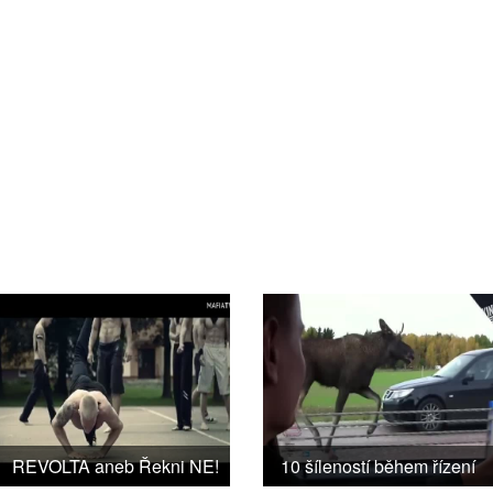
REVOLTA aneb Řekni NE!
10 šíleností během řízení