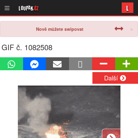
L
Loupak
.cz
×
Nově můžete swipovat
GIF č. 1082508
Další