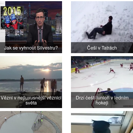
Jak se vyhnout Silvestru?
Češi v Tatrách
Vězni v nejluxusnější věznici
Drzí čeští junioři v ledním
světa
hokeji