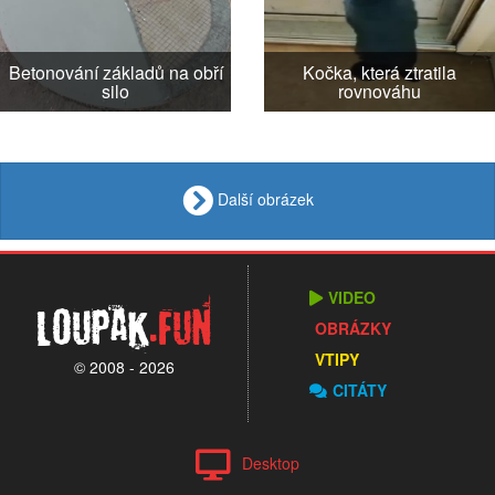
Betonování základů na obří
Kočka, která ztratila
silo
rovnováhu
Další obrázek
VIDEO
Loupak
.fun
OBRÁZKY
VTIPY
© 2008 - 2026
CITÁTY
Desktop